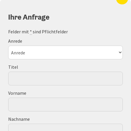
Accesskey
Accesskey
Accesskey
Zum Inhalt
Zur Navigation
Zum Seitenanfang
[0]
[1]
[2]
Ihre Anfrage
Felder mit
*
sind Pflichtfelder
Anrede
Titel
Vorname
Nachname