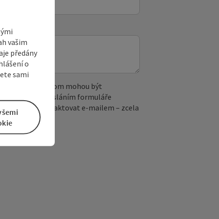
nými
sah vašim
aje předány
hlášení o
žete sami
 reCAPTCHA. Při tom mohou být
. IP adresa). Odesláním formuláře
ete kdykoli kontaktovat e‑mailem – zcela
všemi
okie