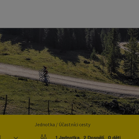
Jednotka / Účastníci cesty
í
1
Jednotka
,
2
Dospělí
,
0
děti