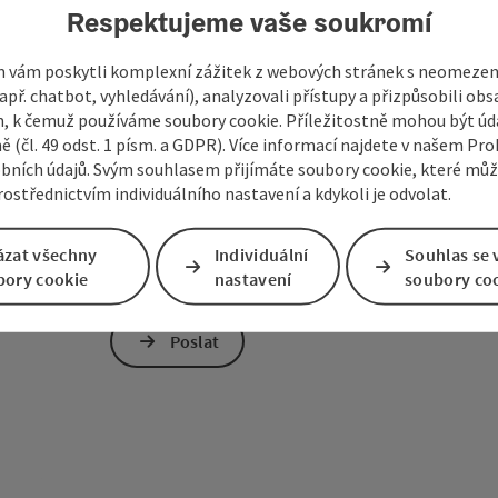
Respektujeme vaše soukromí
nezávazná poptávka
*
 vám poskytli komplexní zážitek z webových stránek s neomeze
př. chatbot, vyhledávání), analyzovali přístupy a přizpůsobili ob
 k čemuž používáme soubory cookie. Příležitostně mohou být úd
ě (čl. 49 odst. 1 písm. a GDPR). Více informací najdete v našem Pro
bních údajů. Svým souhlasem přijímáte soubory cookie, které mů
ostřednictvím individuálního nastavení a kdykoli je odvolat.
Pro ochranu proti spamu je používán Google
společnosti Google předána osobní data (např
přijímáte potřebné cookies. Případně nás můž
ázat všechny
Individuální
Souhlas se 
bez reCAPTCHA.
*
bory cookie
nastavení
soubory co
Poslat