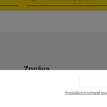
Počet jednotek a polí pro osoby
Zpráva
gut
Pole označená
*
jsou povinná
Prohlášení o ochraně oso
křestní jméno, jméno
příjmení