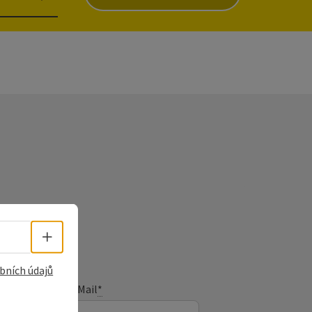
Volba jazyka - Otevřít menu
bních údajů
E-Mail
*