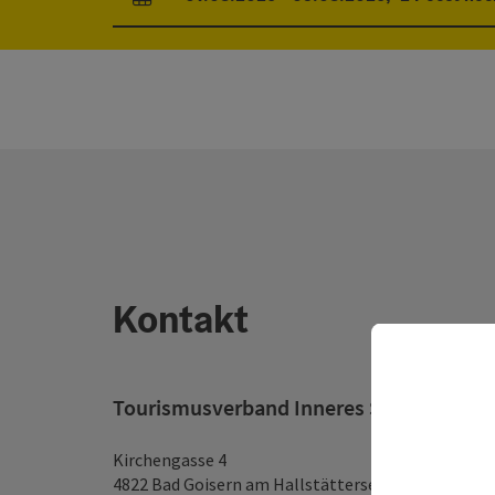
Pole příjezdu a odjezdu
Kontakt
Tourismusverband Inneres Salzkammer
Kirchengasse 4
4822 Bad Goisern am Hallstättersee