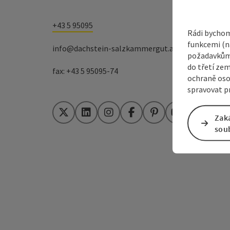
+43 5 95095
Rádi bychom
funkcemi (na
info@dachstein-salzkammergut.at
požadavkům,
do třetí zem
fax: +43 5 95095-74
ochraně oso
spravovat pr
Twitter
LinkedIn
Instagram
Facebook
Pinterest
YouTube
Zak
sou