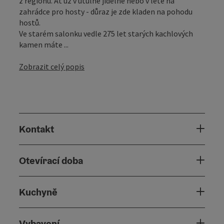
z regionu. Ať už v útulné jídelně nebo v létě na
zahrádce pro hosty - důraz je zde kladen na pohodu
hostů.
Ve starém salonku vedle 275 let starých kachlových
kamen máte ...
Zobrazit celý popis
Kontakt
Otevírací doba
Kuchyně
Vybavení