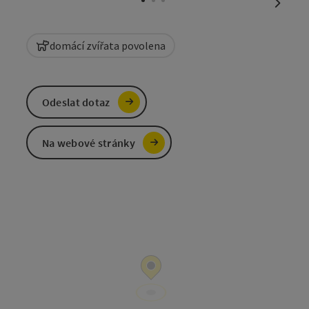
nächst
domácí zvířata povolena
Odeslat dotaz
Na webové stránky