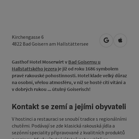
Kirchengasse 6
Otevřít v Map
Otevřít
4822
Bad Goisern am Hallstättersee
Gasthof Hotel Moserwirt v
Bad Goisernu u
Hallstattského jezera
je již od roku 1686 symbolem
pravé rakouské pohostinnosti. Hotel klade velký důraz
na osobní, vřelou atmosféru, v níž se hosté cítí vítáni a
v dobrých rukou ... útulný Goiserisch!
Kontakt se zemí a jejími obyvateli
V hostinci a restauraci se snoubí tradice s regionálními
chutěmi. Podávají se zde klasická rakouská jídla a
sezónní speciality připravované z kvalitních produktů