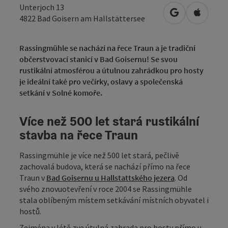
Unterjoch 13
Otevřít v Map
Otevřít
4822
Bad Goisern am Hallstättersee
Rassingmühle se nachází na řece Traun a je tradiční
občerstvovací stanicí v Bad Goisernu! Se svou
rustikální atmosférou a útulnou zahrádkou pro hosty
je ideální také pro večírky, oslavy a společenská
setkání v Solné komoře.
Více než 500 let stará rustikální
stavba na řece Traun
Rassingmühle je více než 500 let stará, pečlivě
zachovalá budova, která se nachází přímo na řece
Traun v
Bad Goisernu u Hallstattského jezera
. Od
svého znovuotevření v roce 2004 se Rassingmühle
stala oblíbeným místem setkávání místních obyvatel i
hostů.
Zejména v létě zve útulná zahrada pro hosty přímo u