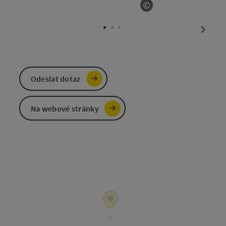
©
otevřít copyright
nächst
Odeslat dotaz
Na webové stránky