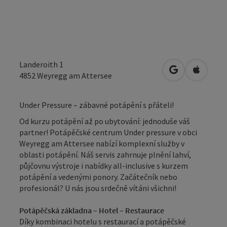
Landeroith 1
Otevřít v Map
Otevřít
4852
Weyregg am Attersee
Under Pressure – zábavné potápění s přáteli!
Od kurzu potápění až po ubytování: jednoduše váš
partner! Potápěčské centrum Under pressure v obci
Weyregg am Attersee nabízí komplexní služby v
oblasti potápění. Náš servis zahrnuje plnění lahví,
půjčovnu výstroje i nabídky all-inclusive s kurzem
potápění a vedenými ponory. Začátečník nebo
profesionál? U nás jsou srdečně vítáni všichni!
Potápěčská základna – Hotel – Restaurace
Díky kombinaci hotelu s restaurací a potápěčské