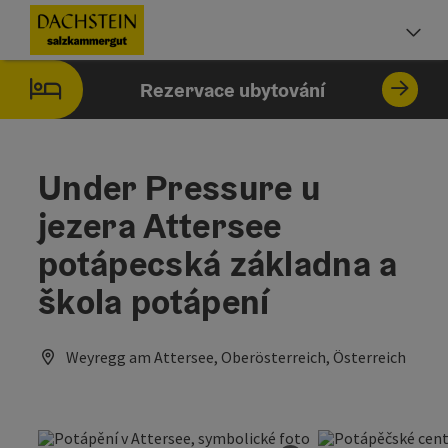
Accesskey
Accesskey
Accesskey
Obsah
Navigace
Začátek stránky
[0]
[1]
[2]
Vo
Rezervace ubytování
Under Pressure u
jezera Attersee
potápecská základna a
škola potápení
Weyregg am Attersee, Oberösterreich, Österreich