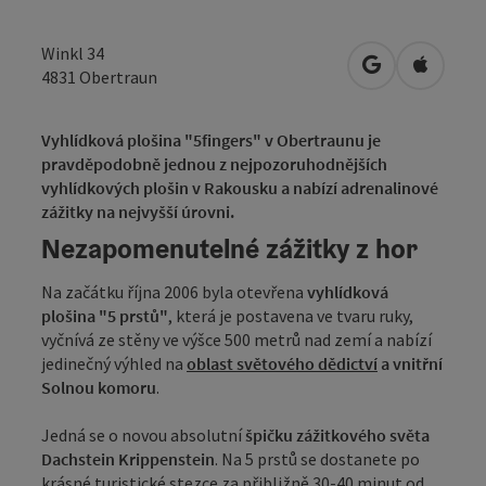
Winkl 34
Otevřít v Map
Otevřít
4831
Obertraun
Vyhlídková plošina "5fingers" v Obertraunu je
pravděpodobně jednou z nejpozoruhodnějších
vyhlídkových plošin v Rakousku a nabízí adrenalinové
zážitky na nejvyšší úrovni.
Nezapomenutelné zážitky z hor
Na začátku října 2006 byla otevřena
vyhlídková
plošina "5 prstů"
, která je postavena ve tvaru ruky,
vyčnívá ze stěny ve výšce 500 metrů nad zemí a nabízí
jedinečný výhled na
oblast světového dědictví
a
vnitřní
Solnou komoru
.
Jedná se o novou absolutní
špičku
zážitkového světa
Dachstein Krippenstein
. Na 5 prstů se dostanete po
krásné turistické stezce za přibližně 30-40 minut od