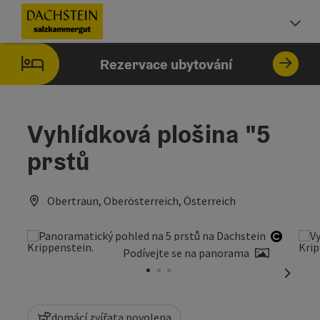
Accesskey
Accesskey
Accesskey
Obsah
Navigace
Začátek stránky
[0]
[1]
[2]
Vo
Rezervace ubytování
Vyhlídková plošina "5
prstů
Obertraun, Oberösterreich, Österreich
otevřít
Podívejte se na panorama
nächst
domácí zvířata povolena