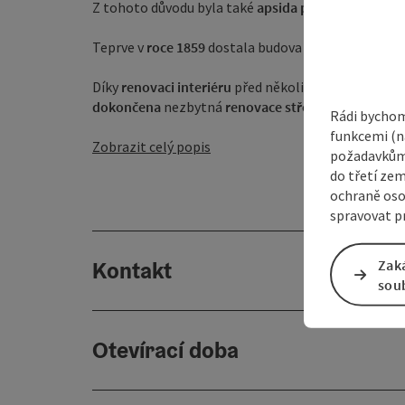
Z tohoto důvodu byla také
apsida
přesunuta
do vni
Teprve v
roce 1859
dostala budova
kostelní věž se 
Díky
renovaci interiéru
před několika lety nyní kos
dokončena
nezbytná
renovace střechy ...
Rádi bychom
funkcemi (na
Zobrazit celý popis
požadavkům,
do třetí zem
ochraně oso
spravovat pr
Kontakt
Zak
sou
Otevírací doba