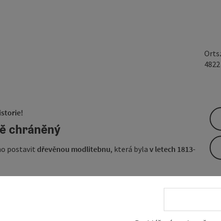
Orts
482
istorie!
vě chráněný
o postavit
dřevěnou modlitebnu
, která byla
v letech 1813-
ba sloužila.
y přidány
proti příkazu stavebního dozoru
, aby modlitebna