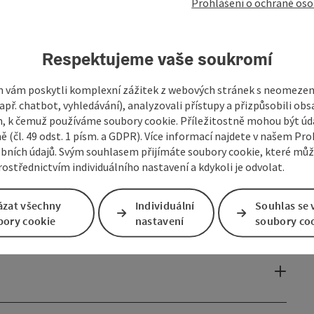
Prohlášení o ochraně oso
třní části
budovy.
zvony a hodinami
.
Respektujeme vaše soukromí
tel působí
světle, přívětivě
a
lákavě
. Nedávno byla také
 vám poskytli komplexní zážitek z webových stránek s neomeze
př. chatbot, vyhledávání), analyzovali přístupy a přizpůsobili ob
 k čemuž používáme soubory cookie. Příležitostně mohou být úd
ě (čl. 49 odst. 1 písm. a GDPR). Více informací najdete v našem Pro
bních údajů. Svým souhlasem přijímáte soubory cookie, které mů
ostřednictvím individuálního nastavení a kdykoli je odvolat.
ázat všechny
Individuální
Souhlas se 
bory cookie
nastavení
soubory co