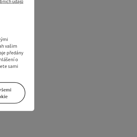
bních údajů
nými
sah vašim
aje předány
hlášení o
žete sami
všemi
okie