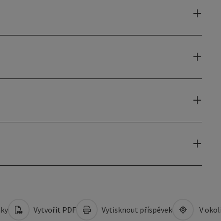
mky
Vytvořit PDF
Vytisknout příspěvek
V okol