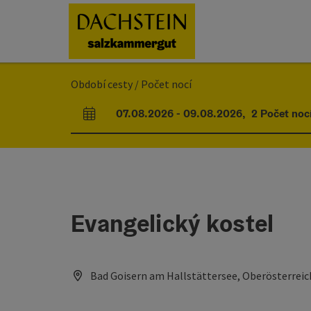
Accesskey
Accesskey
Accesskey
Obsah
Navigace
Začátek stránky
[0]
[1]
[2]
Období cesty / Počet nocí
07.08.2026
-
09.08.2026
,
2
Počet noc
Pole příjezdu a odjezdu
Evangelický kostel
Bad Goisern am Hallstättersee, Oberösterreic