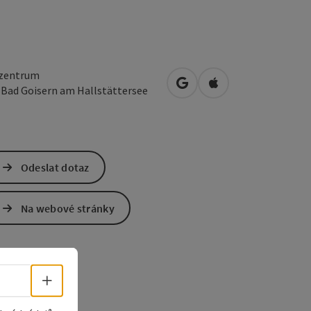
zentrum
Otevřít v Mapách Google
Otevřít v Mapách A
2
Bad Goisern am Hallstättersee
Odeslat dotaz
Na webové stránky
Volba jazyka - Otevřít menu