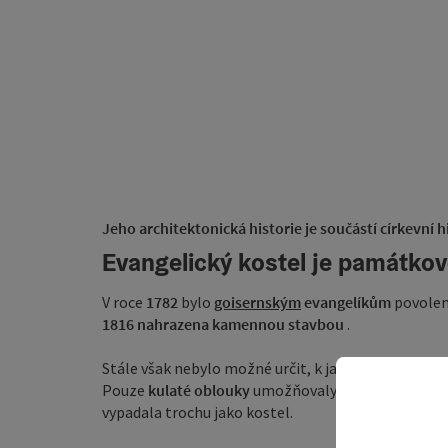
Jeho architektonická historie je součástí církevní h
Evangelický kostel je památko
V roce
1782
bylo
goisernským
evangelíkům
povolen
1816 nahrazena kamennou stavbou
.
Stále však nebylo možné určit, k jakému účelu stav
Pouze
kulaté oblouky
umožňovaly učinit závěr. Byl
vypadala trochu jako kostel.