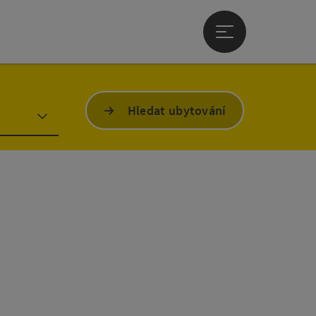
Otevřít hlavní men
Hledat ubytování