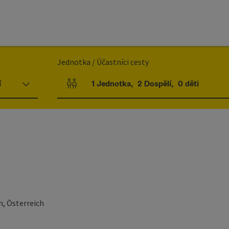
Jednotka / Účastníci cesty
í
1
Jednotka
,
2
Dospělí
,
0
děti
Počet jednotek a polí pro osoby
h, Österreich