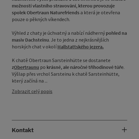
možností vlastního stravování, kterou provozuje
spolek Obertraun Naturefriends
a která je otevřena
pouze o pěkných víkendech.
Výhled z chaty je úchvatný a nabízí nádherný
pohled na
masiv Dachsteinu
. Je to jedna z nejkrásnějších
horských chat v okolí
Hallstattského jezera.
K chatě Obertraun Sarsteinhütte se dostanete
z
Obertraunu
po
krásné, ale náročné tříhodinové túře
.
Výšlap přes vrchol Sarsteinu k chatě Sarsteinhütte,
který začíná na ...
Zobrazit celý popis
Kontakt