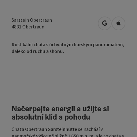
Sarstein Obertraun
Otevřít v Map
Otevřít
4831
Obertraun
Rustikální chata s úchvatným horským panoramatem,
daleko od ruchu a shonu.
Načerpejte energii a užijte si
absolutní klid a pohodu
Chata
Obertraun Sarsteinhütte
se nachází v
nadmořské výšce přibližně 1 650 m n. m.
a je to
chata s