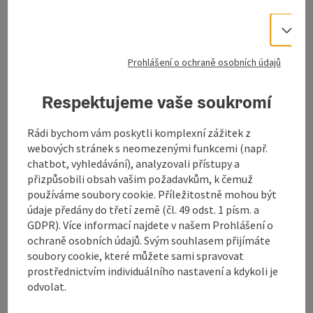
Na
koupališti pro psy
u
Hallstattského jezera
v
Vo
Obertraunu
je k dispozici veřejné WC.
Na
psí koupaliště
jsem
Hallstattské
Prohlášení o ochraně osobních údajů
jezero
v
Obertraun
je k dispozici veřejné WC.
Respektujeme vaše soukromí
Rádi bychom vám poskytli komplexní zážitek z
Zažijte 360° panoramatickou prohlídku Obertraunu...
webových stránek s neomezenými funkcemi (např.
chatbot, vyhledávání), analyzovali přístupy a
přizpůsobili obsah vašim požadavkům, k čemuž
používáme soubory cookie. Příležitostně mohou být
údaje předány do třetí země (čl. 49 odst. 1 písm. a
Kontakt
GDPR). Více informací najdete v našem Prohlášení o
ochraně osobních údajů. Svým souhlasem přijímáte
soubory cookie, které můžete sami spravovat
Otevírací doba
prostřednictvím individuálního nastavení a kdykoli je
odvolat.
Příjezd