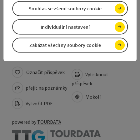
Souhlas se všemi soubory cookie
Způsobilost
Individuální nastavení
Bezbariérovost
Zakázat všechny soubory cookie
Označit příspěvek
Vytisknout
příspěvek
přejít na poznámky
V okolí
Vytvořit PDF
powered by
TOURDATA