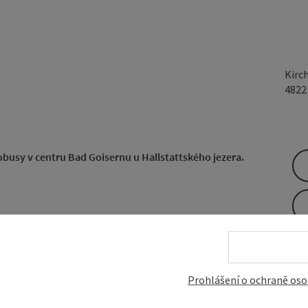
Kirc
482
busy v centru Bad Goisernu u Hallstattského jezera.
e velké veřejné parkoviště, které můžete kdykoli bezplatně
Prohlášení o ochraně oso
 u Hallstattského jezera...