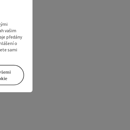
nými
sah vašim
aje předány
hlášení o
žete sami
všemi
okie