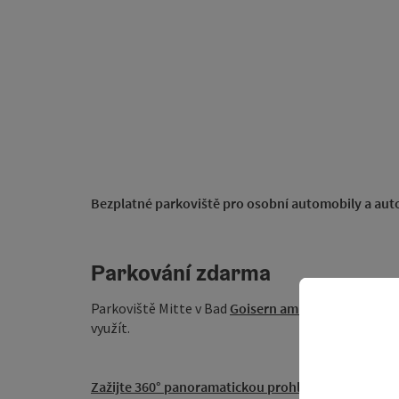
Bezplatné parkoviště pro osobní automobily a auto
Parkování zdarma
Parkoviště Mitte v Bad
Goisern am Hallstättersee
j
využít.
Zažijte 360° panoramatickou prohlídku Bad Goisernu