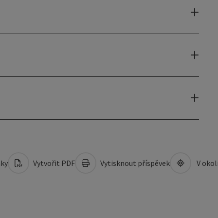
mky
Vytvořit PDF
Vytisknout příspěvek
V okol