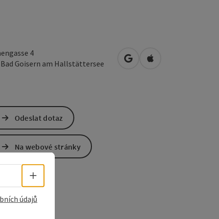
hengasse 4
Otevřít v Mapách Google
Otevřít v Mapách A
2
Bad Goisern am Hallstättersee
Odeslat dotaz
Na webové stránky
Volba jazyka - Otevřít menu
bních údajů