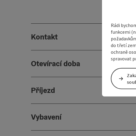
Rádi bychom
funkcemi (na
Kontakt
požadavkům,
do třetí zem
ochraně oso
spravovat pr
Otevírací doba
Zak
sou
Příjezd
Vybavení