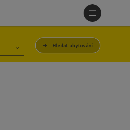
Otevřít hlavní men
Hledat ubytování