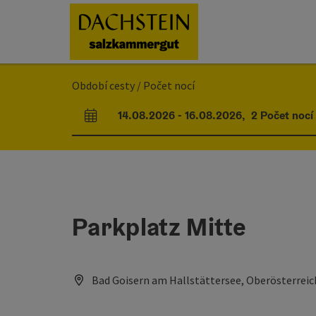
Accesskey
Accesskey
Accesskey
Obsah
Navigace
Začátek stránky
[0]
[1]
[2]
Období cesty / Počet nocí
14.08.2026
-
16.08.2026
,
2
Počet nocí
Pole příjezdu a odjezdu
Parkplatz Mitte
Bad Goisern am Hallstättersee, Oberösterreic