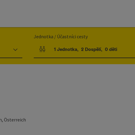
Jednotka / Účastníci cesty
1
Jednotka
,
2
Dospělí
,
0
děti
Počet jednotek a polí pro osoby
h, Österreich