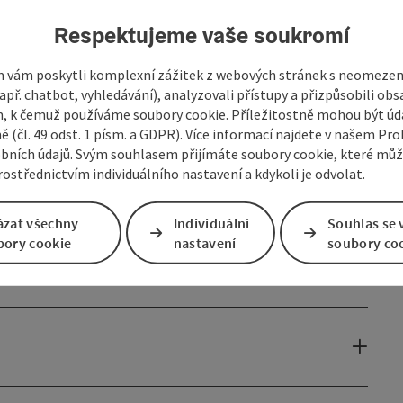
Respektujeme vaše soukromí
 vám poskytli komplexní zážitek z webových stránek s neomeze
př. chatbot, vyhledávání), analyzovali přístupy a přizpůsobili ob
 k čemuž používáme soubory cookie. Příležitostně mohou být úd
ě (čl. 49 odst. 1 písm. a GDPR). Více informací najdete v našem Pro
bních údajů. Svým souhlasem přijímáte soubory cookie, které mů
ostřednictvím individuálního nastavení a kdykoli je odvolat.
ázat všechny
Individuální
Souhlas se 
bory cookie
nastavení
soubory co