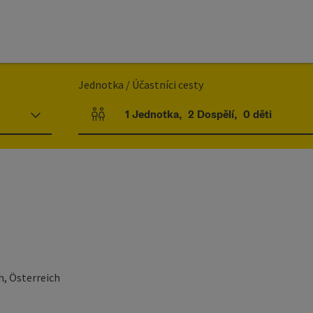
Jednotka / Účastníci cesty
1
Jednotka
,
2
Dospělí
,
0
děti
Počet jednotek a polí pro osoby
h, Österreich