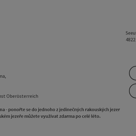
Seeu
482
na,
nst Oberösterreich
jina - ponořte se do jednoho z jedinečných rakouských jezer
ském jezeře můžete využívat zdarma po celé léto.