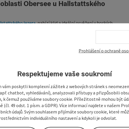
 oblasti Obersee u Hallstattského
lstattského jezera
, nabízí klid a ideální osvěžení v horkých
, protože
Hallstattské jezero
, které je
hluboké až 125 metrů
,
entraun
a
masivu Dachsteinu
. V horkých letních dnech
Prohlášení o ochraně oso
viště
a
veřejné WC
.
kreační oblast Obersee také skvělým místem ke
koupání
v
Respektujeme vaše soukromí
 vám poskytli komplexní zážitek z webových stránek s neomeze
př. chatbot, vyhledávání), analyzovali přístupy a přizpůsobili ob
ernu u Hallstattského jezera
... a po
jezerní oblasti
.
 k čemuž používáme soubory cookie. Příležitostně mohou být úd
ě (čl. 49 odst. 1 písm. a GDPR). Více informací najdete v našem Pro
bních údajů. Svým souhlasem přijímáte soubory cookie, které mů
ostřednictvím individuálního nastavení a kdykoli je odvolat.