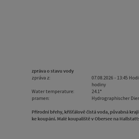
zpráva o stavu vody
zpráva z:
07.08.2026 - 13:45 Hodi
hodiny
Water temperature:
24.1°
pramen:
Hydrographischer Die
Přírodní břehy, křišťálově čistá voda, půvabná kra
ke koupání. Malé koupaliště v Obersee na Hallstatt