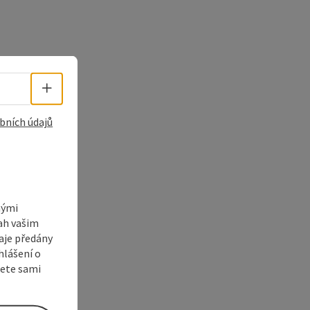
Volba jazyka - Otevřít menu
bních údajů
nými
sah vašim
aje předány
hlášení o
žete sami