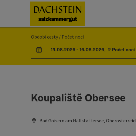
Accesskey
Accesskey
Accesskey
Obsah
Navigace
Začátek stránky
[0]
[1]
[2]
Období cesty / Počet nocí
14.08.2026
-
16.08.2026
,
2
Počet nocí
Pole příjezdu a odjezdu
Koupaliště Obersee
Bad Goisern am Hallstättersee, Oberösterreic