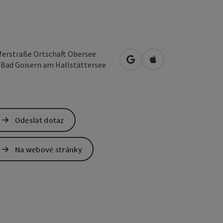
ferstraße Ortschaft Obersee
Otevřít v Mapách Google
Otevřít v Mapách A
2
Bad Goisern am Hallstättersee
Odeslat dotaz
Na webové stránky