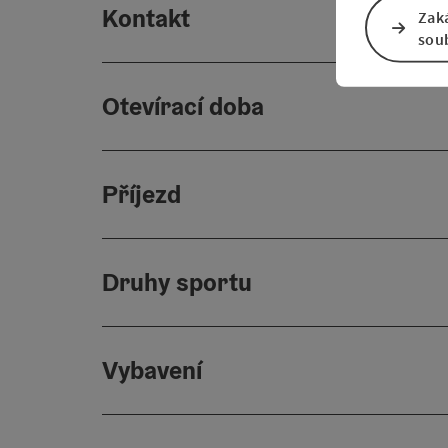
Kontakt
Zak
sou
Otevírací doba
Příjezd
Druhy sportu
Vybavení