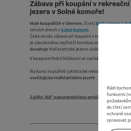
Zábava při koupání v rekreační
jezera v Solné komoře!
Malé koupaliště v Obersee
, čtvrti
Bad Goisern u Hal
letních dnech v
Solné komoře
.
Čeká na vás zábava při koupání v kvalitě pitné vody
je zásobováno nejčistší horskou vodou z řeky
Kopp
dosahuje
Hallstattské jezero stále
teploty až 23°
.
V bezprostřední blízkosti se nachází placené
parko
Na konci rozsáhlé cyklistické nebo pěší túry je re
osvěžujícím Hallstattském jezeře
.
Rádi bychom
funkcemi (na
Zažijte 360° panoramatickou projížďku po Bad Gois
požadavkům,
do třetí zem
ochraně oso
spravovat pr