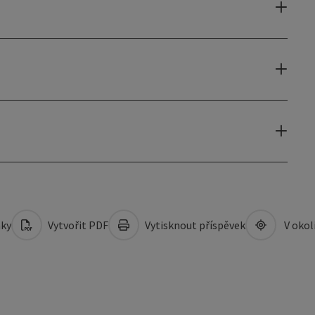
mky
Vytvořit PDF
Vytisknout příspěvek
V okol