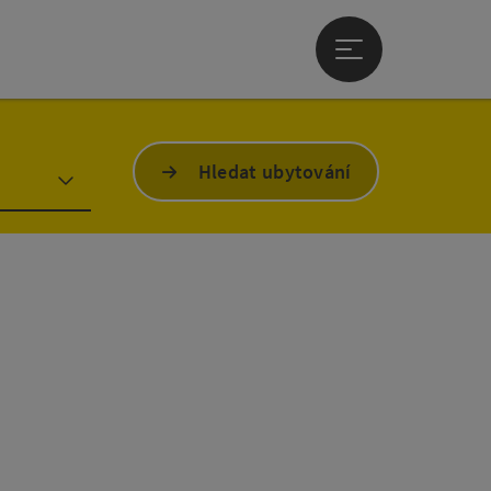
Otevřít hlavní men
Hledat ubytování