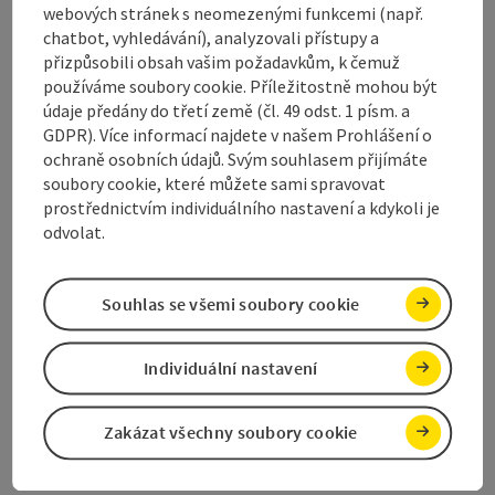
webových stránek s neomezenými funkcemi (např.
Díky
komplexní podpoře a péči
poskytované ve
chatbot, vyhledávání), analyzovali přístupy a
spolupráci s
příbuznými, lékaři a pastoračními
přizpůsobili obsah vašim požadavkům, k čemuž
pracovníky
se obyvatelé mohou ...
používáme soubory cookie. Příležitostně mohou být
údaje předány do třetí země (čl. 49 odst. 1 písm. a
Zobrazit celý popis
GDPR). Více informací najdete v našem Prohlášení o
ochraně osobních údajů. Svým souhlasem přijímáte
soubory cookie, které můžete sami spravovat
prostřednictvím individuálního nastavení a kdykoli je
odvolat.
Kontakt
Souhlas se všemi soubory cookie
Otevírací doba
Individuální nastavení
Příjezd
Zakázat všechny soubory cookie
Vybavení