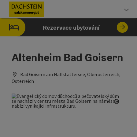
Accesskey
Accesskey
Accesskey
Obsah
Navigace
Začátek stránky
[0]
[1]
[2]
Vo
Rezervace ubytování
Altenheim Bad Goisern
Bad Goisern am Hallstättersee, Oberösterreich,
Österreich
otevřít 