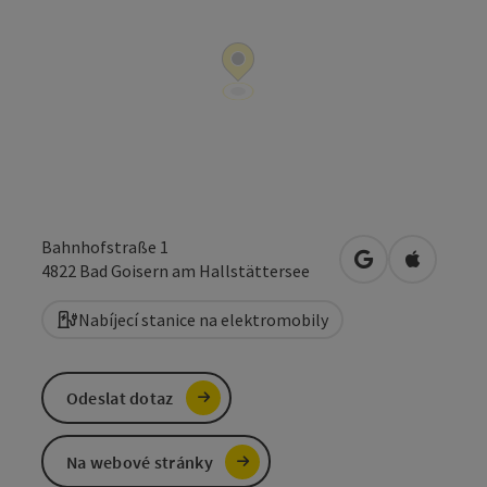
Bahnhofstraße 1
Otevřít v Mapá
Otevřít 
4822
Bad Goisern am Hallstättersee
Nabíjecí stanice na elektromobily
Odeslat dotaz
Na webové stránky