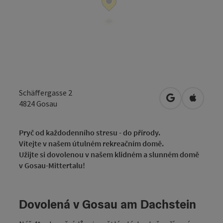
Schäffergasse 2
Otevřít v Map
Otevřít
4824
Gosau
Pryč od každodenního stresu - do přírody.
Vítejte v našem útulném rekreačním domě.
Užijte si dovolenou v našem klidném a slunném domě
v Gosau-Mittertalu!
Dovolená v Gosau am Dachstein