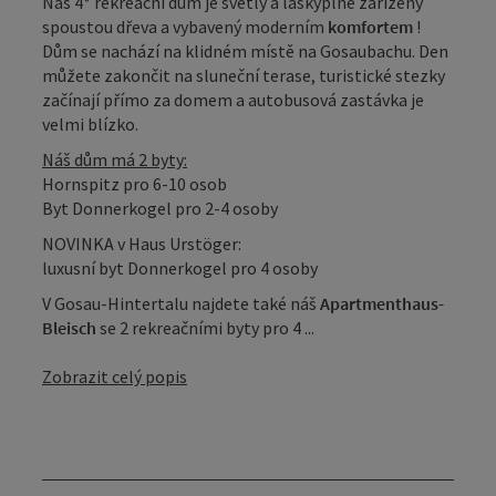
Náš 4* rekreační dům je světlý a láskyplně zařízený
spoustou dřeva a vybavený moderním
komfortem
!
Dům se nachází na klidném místě na Gosaubachu. Den
můžete zakončit na sluneční terase, turistické stezky
začínají přímo za domem a autobusová zastávka je
velmi blízko.
Náš dům má 2 byty:
Hornspitz pro 6-10 osob
Byt Donnerkogel pro 2-4 osoby
NOVINKA v Haus Urstöger:
luxusní byt Donnerkogel pro 4 osoby
V Gosau-Hintertalu najdete také náš
Apartmenthaus-
Bleisch
se 2 rekreačními byty pro 4 ...
Zobrazit celý popis