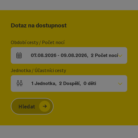
Dotaz na dostupnost
Období cesty / Počet nocí
07.08.2026
-
09.08.2026
,
2
Počet nocí
Pole příjezdu a odjezdu
Jednotka / Účastníci cesty
1
Jednotka
,
2
Dospělí
,
0
děti
Počet jednotek a polí pro osoby
Hledat