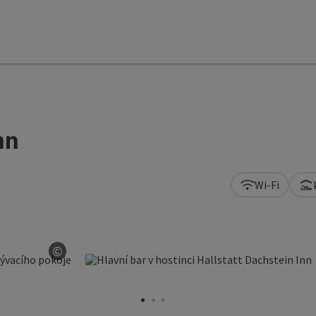
nn
Wi-Fi
©
otevřít copyright