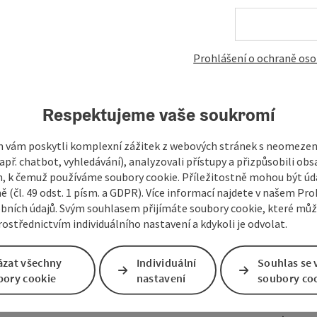
Prohlášení o ochraně oso
Respektujeme vaše soukromí
 vám poskytli komplexní zážitek z webových stránek s neomeze
př. chatbot, vyhledávání), analyzovali přístupy a přizpůsobili ob
 k čemuž používáme soubory cookie. Příležitostně mohou být úd
ě (čl. 49 odst. 1 písm. a GDPR). Více informací najdete v našem Pro
bních údajů. Svým souhlasem přijímáte soubory cookie, které mů
ostřednictvím individuálního nastavení a kdykoli je odvolat.
ázat všechny
Individuální
Souhlas se 
bory cookie
nastavení
soubory co