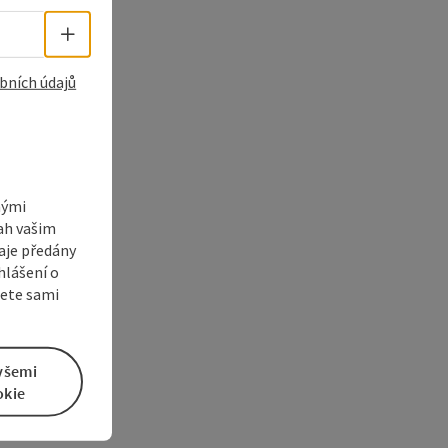
Volba jazyka - Otevřít menu
bních údajů
nými
sah vašim
aje předány
hlášení o
žete sami
všemi
okie