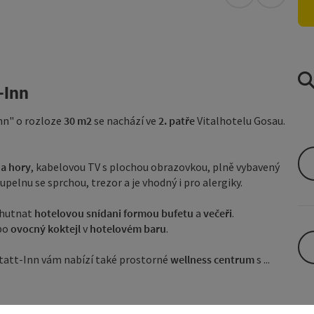
Otevřít v Map
Otevřít 
-Inn
nn" o rozloze
30 m2
se nachází ve
2. patře
Vitalhotelu Gosau.
a hory
, kabelovou TV s plochou obrazovkou, plně vybavený
oupelnu se sprchou, trezor a je vhodný i pro alergiky.
chutnat
hotelovou snídani formou bufetu
a
večeři
.
bo
ovocný koktejl
v
hotelovém baru
.
tatt-Inn vám nabízí také prostorné
wellness centrum
s ...