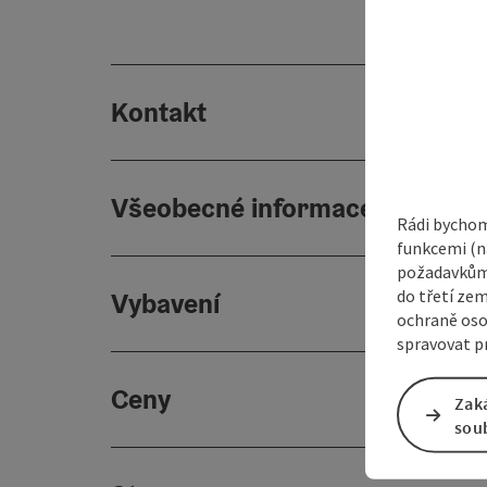
Kontakt
Všeobecné informace
Rádi bychom
funkcemi (na
požadavkům,
do třetí zem
Vybavení
ochraně oso
spravovat pr
Ceny
Zak
sou