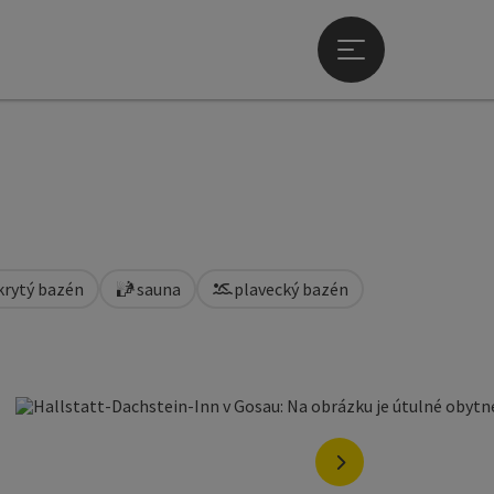
Otevřít hlavní men
krytý bazén
sauna
plavecký bazén
nächstes Element