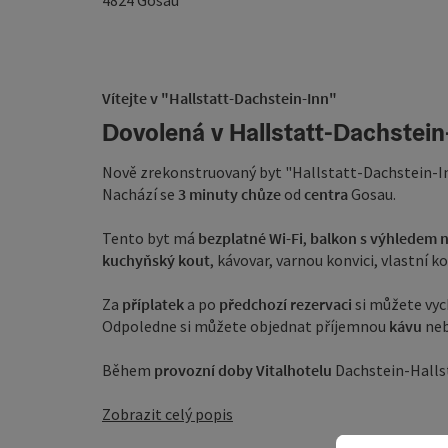
4824
Gosau
Vítejte v "Hallstatt-Dachstein-Inn"
Dovolená v Hallstatt-Dachstein
Nově zrekonstruovaný byt "Hallstatt-Dachstein-I
Nachází se
3 minuty chůze
od
centra
Gosau.
Tento byt má
bezplatné Wi-Fi
,
balkon s
výhledem n
kuchyňský kout
, kávovar, varnou konvici, vlastní k
Za
příplatek
a po
předchozí rezervaci
si můžete vy
Odpoledne si můžete objednat příjemnou
kávu
ne
Během
provozní doby Vitalhotelu
Dachstein-Halls
Zobrazit celý popis