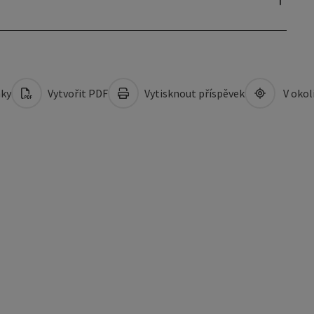
mky
Vytvořit PDF
Vytisknout příspěvek
V okol