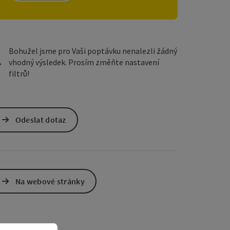
ách Google
v Mapách Apple
Bohužel jsme pro Vaši poptávku nenalezli žádný
vhodný výsledek. Prosím změňte nastavení
filtrů!
Odeslat dotaz
Na webové stránky