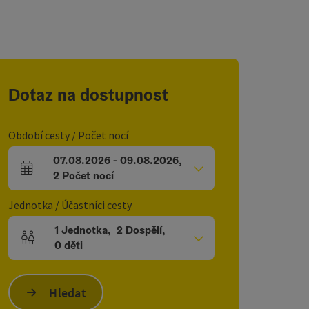
Dotaz na dostupnost
Období cesty / Počet nocí
07.08.2026
-
09.08.2026
,
Pole příjezdu a odjezdu
2
Počet nocí
Jednotka / Účastníci cesty
1
Jednotka
,
2
Dospělí
,
Počet jednotek a polí pro osoby
0
děti
Hledat