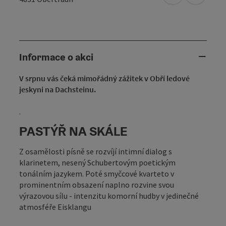
Informace o akci
V srpnu vás čeká mimořádný zážitek v Obří ledové
jeskyni na Dachsteinu.
.
PASTÝŘ NA SKÁLE
Z osamělosti písně se rozvíjí intimní dialog s
klarinetem, nesený Schubertovým poetickým
tonálním jazykem. Poté smyčcové kvarteto v
prominentním obsazení naplno rozvine svou
výrazovou sílu - intenzitu komorní hudby v jedinečné
atmosféře Eisklangu