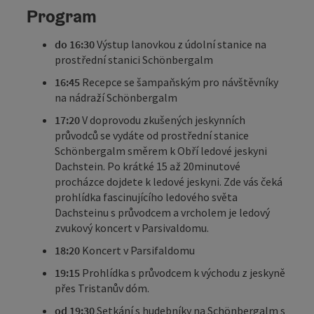
Program
do 16:30
Výstup lanovkou z údolní stanice na
prostřední stanici Schönbergalm
16:45
Recepce se šampaňským pro návštěvníky
na nádraží Schönbergalm
17:20
V doprovodu zkušených jeskynních
průvodců se vydáte od prostřední stanice
Schönbergalm směrem k Obří ledové jeskyni
Dachstein. Po krátké 15 až 20minutové
procházce dojdete k ledové jeskyni. Zde vás čeká
prohlídka fascinujícího ledového světa
Dachsteinu s průvodcem a vrcholem je ledový
zvukový koncert v Parsivaldomu.
18:20
Koncert v Parsifaldomu
19:15
Prohlídka s průvodcem k východu z jeskyně
přes Tristanův dóm.
od 19:30
Setkání s hudebníky na Schönbergalm s