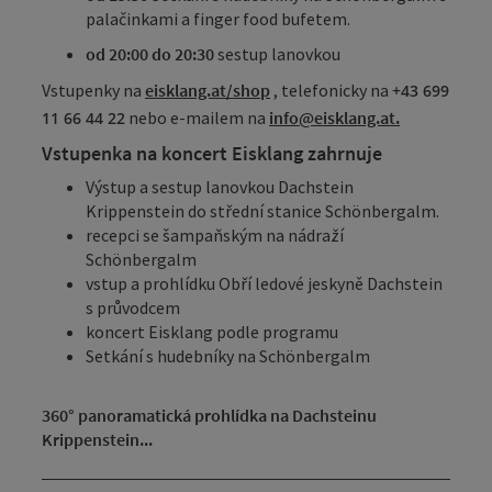
palačinkami a finger food bufetem.
od 20:00 do 20:30
sestup lanovkou
Vstupenky na
eisklang.at/shop
, telefonicky na
+43 699
nebo e-mailem na
info@eisklang.at.
11 66 44 22
Vstupenka na koncert Eisklang zahrnuje
Výstup a sestup lanovkou Dachstein
Krippenstein do střední stanice Schönbergalm.
recepci se šampaňským na nádraží
Schönbergalm
vstup a prohlídku Obří ledové jeskyně Dachstein
s průvodcem
koncert Eisklang podle programu
Setkání s hudebníky na Schönbergalm
360° panoramatická prohlídka na Dachsteinu
Krippenstein...