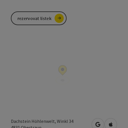
rezervovat lístek
Dachstein Höhlenwelt, Winkl 34
Otevřít v Map
Otevřít
4831
Obertraun