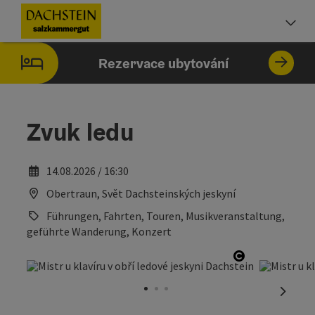
Accesskey
Accesskey
Accesskey
Obsah
Navigace
Začátek stránky
[0]
[1]
[2]
Vo
Rezervace ubytování
Zvuk ledu
14.08.2026 / 16:30
Obertraun, Svět Dachsteinských jeskyní
Führungen, Fahrten, Touren, Musikveranstaltung,
geführte Wanderung, Konzert
otevřít copy
nächst