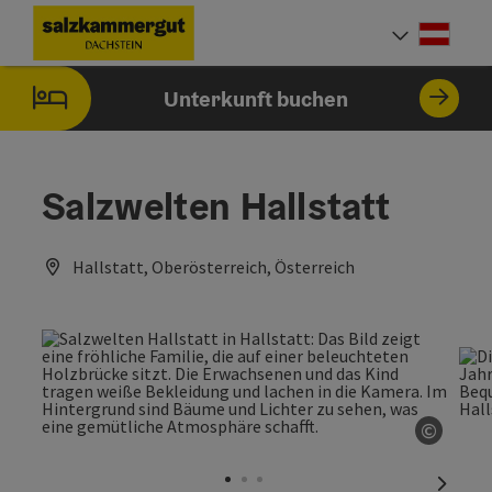
Accesskey
Accesskey
Accesskey
Zum Inhalt
Zur Navigation
Zum Seitenanfang
[0]
[1]
[2]
Deut
Sprach
Unterkunft buchen
Salzwelten Hallstatt
Hallstatt, Oberösterreich, Österreich
©
Copyri
nächst