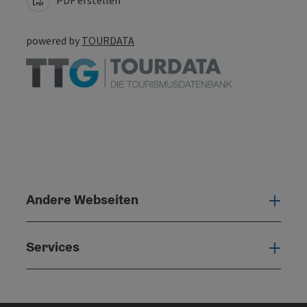
PDF erstellen
powered by
TOURDATA
Andere Webseiten
Ande
Services
Serv