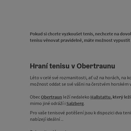
Pokud si chcete vyzkoušet tenis, nechcete na dovo
tenisu věnovat pravidelně, máte možnost vypustit
Hraní tenisu v Obertraunu
Léto v celé své rozmanitosti, ať už na horách, na k
možnost oddat se své vášni na čerstvém horském 
Obec
Obertraun
leží nedaleko
Hallstattu
, který
lež
mimo jiné odráží i
Salzberg
.
Pro vaše tenisové potěšení jsou k dispozici dva te
nabízejí ideální ...