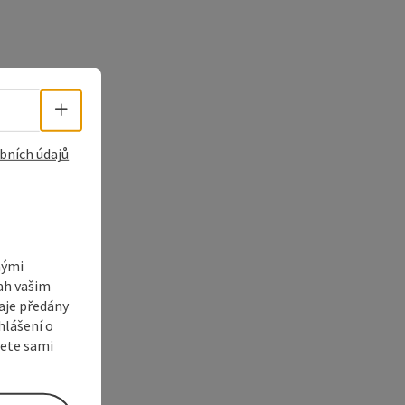
Volba jazyka - Otevřít menu
bních údajů
nými
sah vašim
aje předány
hlášení o
žete sami