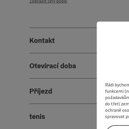
Zobrazit celý popis
Kontakt
Otevírací doba
Rádi bychom
Příjezd
funkcemi (na
požadavkům,
do třetí zem
ochraně oso
tenis
spravovat pr