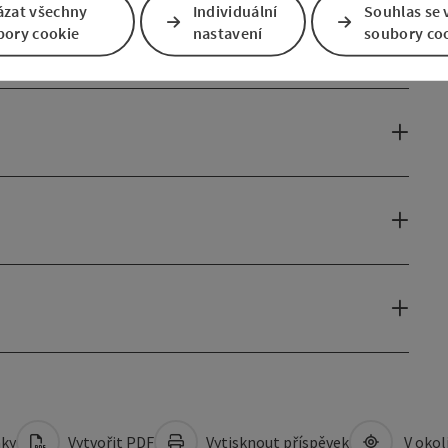
ázat všechny
Individuální
Souhlas se 
bory cookie
nastavení
soubory co
mky
Vytvořit PDF
Vytisknout příspěvek
V okol