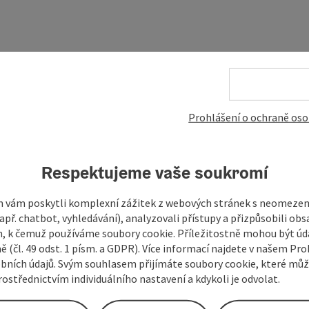
Prohlášení o ochraně oso
Respektujeme vaše soukromí
 vám poskytli komplexní zážitek z webových stránek s neomeze
př. chatbot, vyhledávání), analyzovali přístupy a přizpůsobili ob
 k čemuž používáme soubory cookie. Příležitostně mohou být úd
ě (čl. 49 odst. 1 písm. a GDPR). Více informací najdete v našem Pro
bních údajů. Svým souhlasem přijímáte soubory cookie, které mů
ostřednictvím individuálního nastavení a kdykoli je odvolat.