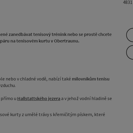
483
lené zanedbávat tenisový trénink nebo se prostě chcete
 páru na tenisovém kurtu v Obertraunu.
ole nebo v chladné vodě, nabízí také
milovníkům tenisu
vzduchu.
í
přímo u
Hallstattského jezera
a v jehož vodní hladině se
nisové kurty z umělé trávy s křemičitým pískem, které