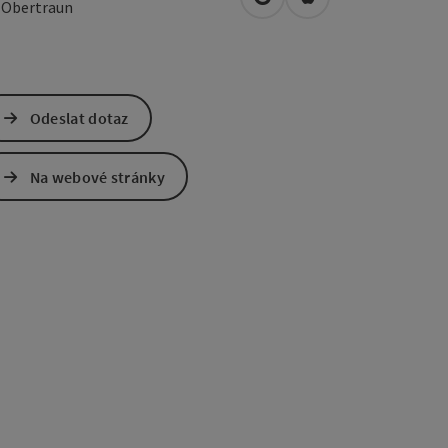
Otevřít v Mapách Google
Otevřít v Mapách A
1
Obertraun
Odeslat dotaz
Na webové stránky