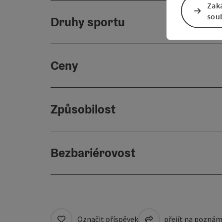
Zak
sou
Druhy sportu
Ceny
Způsobilost
Bezbariérovost
Označit příspěvek
přejít na pozná