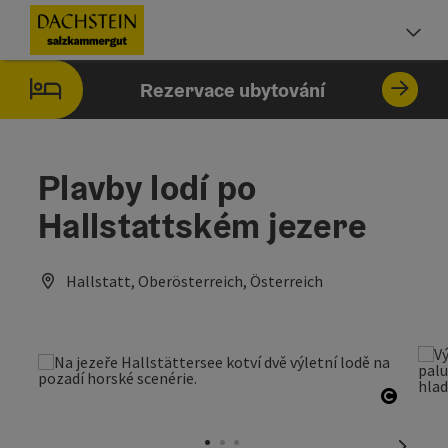
Accesskey
Accesskey
Accesskey
Obsah
Navigace
Začátek stránky
[0]
[1]
[2]
Vo
Rezervace ubytování
Plavby lodí po
Hallstattském jezere
Hallstatt, Oberösterreich, Österreich
otevřít
nächst