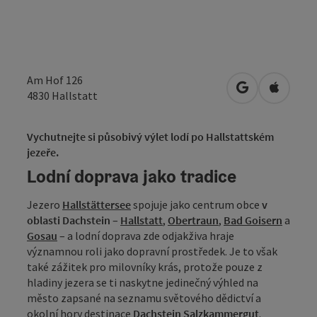
Am Hof 126
Otevřít v Map
Otevřít
4830
Hallstatt
Vychutnejte si působivý výlet lodí po Hallstattském
jezeře.
Lodní doprava jako tradice
Jezero
Hallstättersee
spojuje jako centrum obce
v
oblasti Dachstein
–
Hallstatt
,
Obertraun
,
Bad Goisern
a
Gosau
– a lodní doprava zde odjakživa hraje
významnou roli jako dopravní prostředek. Je to však
také zážitek pro milovníky krás, protože pouze z
hladiny jezera se ti naskytne jedinečný výhled na
město zapsané na seznamu světového dědictví a
okolní hory destinace
Dachstein Salzkammergut
.