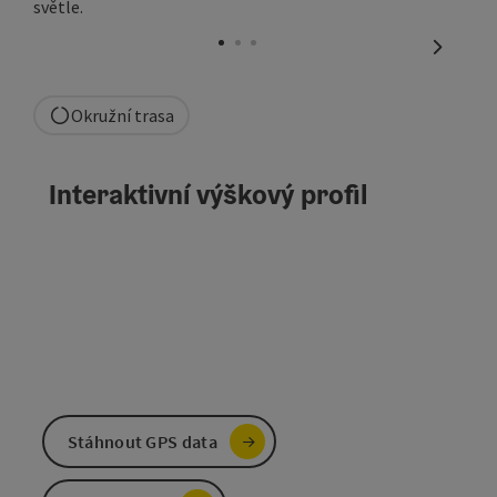
otevřít 
nächste
Okružní trasa
Interaktivní výškový profil
Stáhnout GPS data