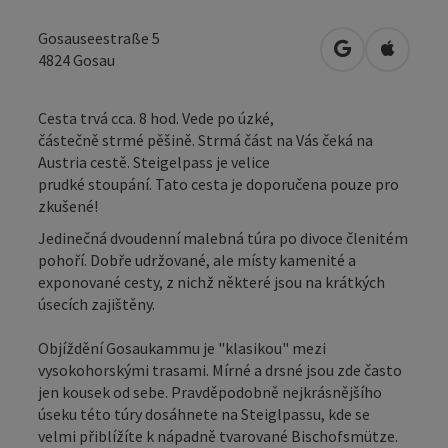
Gosauseestraße 5
Otevřít v Map
Otevřít
4824
Gosau
Cesta trvá cca. 8 hod. Vede po úzké,
částečně strmé pěšině. Strmá část na Vás čeká na
Austria cestě. Steigelpass je velice
prudké stoupání. Tato cesta je doporučena pouze pro
zkušené!
Jedinečná dvoudenní malebná túra po divoce členitém
pohoří. Dobře udržované, ale místy kamenité a
exponované cesty, z nichž některé jsou na krátkých
úsecích zajištěny.
Objíždění Gosaukammu je "klasikou" mezi
vysokohorskými trasami. Mírné a drsné jsou zde často
jen kousek od sebe. Pravděpodobně nejkrásnějšího
úseku této túry dosáhnete na Steiglpassu, kde se
velmi přiblížíte k nápadně tvarované Bischofsmütze.