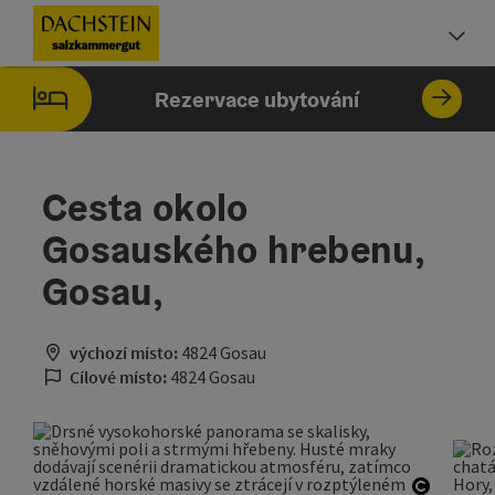
Accesskey
Accesskey
Accesskey
Obsah
Navigace
Začátek stránky
[0]
[1]
[2]
Vo
Rezervace ubytování
Cesta okolo
Gosauského hrebenu,
Gosau,
výchozí místo:
4824 Gosau
Cílové místo:
4824 Gosau