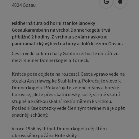
Otevřít v Map
Otevřít
4824
Gosau
Nádherná túra od horní stanice lanovky
Gosaukammbahn na vrchol Donnerkogelu trvá
přibližně 2 hodiny. Z vrcholu se vám naskytne
panoramatický výhled na hory a dolů k jezeru Gosau.
Cesta vede kolem chaty Gablonzerhütte do zářezu
mezi Kleiner Donnerkogel a Törleck.
Krátce poté dojdete na rozcestí. Cesta vpravo vede na
stezku Austriaweg ke Stuhlalmu. Pokračujte vlevo k
Donnerkogelu. Překračujete zelené olšiny a horské
borovice, jdete přes skalní desky, sutě, strmé skalní
stupně a krátkou skalní roklí směrem k vrcholu.
Poslední úsek stezky vede členitým terénem a je opět
snadněji schůdný.
V roce 1956 byl hřbet Donnerkogelu dějištěm
obrovského požáru. Holé skály ...