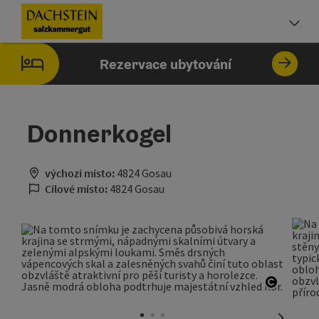
Accesskey
Accesskey
Accesskey
Obsah
Navigace
Začátek stránky
[0]
[1]
[2]
Vo
Rezervace ubytování
Donnerkogel
výchozí místo:
4824 Gosau
Cílové místo:
4824 Gosau
otevřít 
nächste