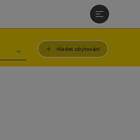
Otevřít hlavní men
Hledat ubytování