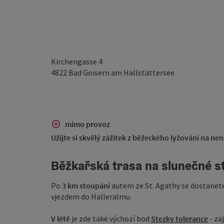
Kirchengasse 4
4822
Bad Goisern am Hallstättersee
mimo provoz
Užijte si skvělý zážitek z běžeckého lyžování na n
Běžkařská trasa na slunečné st
Po
3 km stoupání
autem ze St. Agathy se dostanet
vjezdem do Halleralmu.
V létě
je zde také výchozí bod
Stezky tolerance
- za