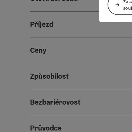
Zak
sou
Příjezd
Ceny
Způsobilost
Bezbariérovost
Průvodce