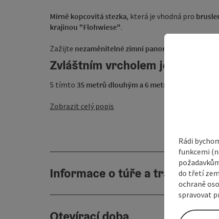
Mírně kopcovitá stezka
, která je vhodná pro
brusle
krajinou "Flohwiese"
.
Zažijte
nezaměnitelné zimní panorama
naší destin
Zvláštním vrcholem je "Berigův
S tímto
35 metrů dlouhým a 6 metrů širokým ...
Zobrazit celý popis
Rádi bychom
funkcemi (na
požadavkům,
Informace o túře a trase
do třetí zem
ochraně oso
spravovat pr
Otevírací doba