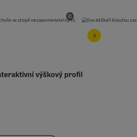
©
otevřít copyright
nächstes Element
teraktivní výškový profil