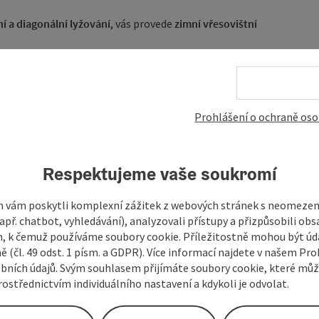
ní a diagonální lyžování
, vás provede
zimní vřesovištní
ace.
Salzkammergut Dachstein.
 most Zlatá brána".
Prohlášení o ochraně oso
Respektujeme vaše soukromí
 vám poskytli komplexní zážitek z webových stránek s neomeze
př. chatbot, vyhledávání), analyzovali přístupy a přizpůsobili ob
 k čemuž používáme soubory cookie. Příležitostně mohou být úd
ě (čl. 49 odst. 1 písm. a GDPR). Více informací najdete v našem Pro
bních údajů. Svým souhlasem přijímáte soubory cookie, které mů
ostřednictvím individuálního nastavení a kdykoli je odvolat.