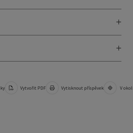
mky
Vytvořit PDF
Vytisknout příspěvek
V okol