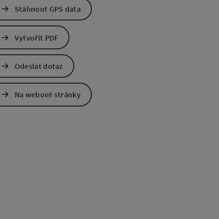
Stáhnout GPS data
Vytvořit PDF
Odeslat dotaz
ách Google
v Mapách Apple
Na webové stránky