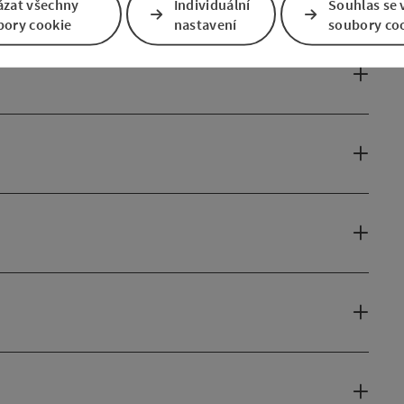
ázat všechny
Individuální
Souhlas se 
bory cookie
nastavení
soubory co