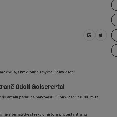
Otevřít v Map
Otevřít 
enáročné, 6,3 km dlouhé smyčce Flohwiesen!
raně údolí Goiserertal
e do
areálu parku na parkovišti "Flohwiese"
asi 300 m za
jímavé
tematické stezky o historii protestantismu
.