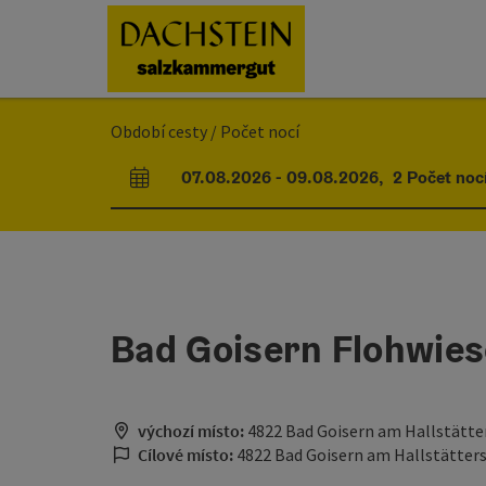
Accesskey
Accesskey
Accesskey
Obsah
Navigace
Začátek stránky
[0]
[1]
[2]
Období cesty / Počet nocí
07.08.2026
-
09.08.2026
,
2
Počet noc
Pole příjezdu a odjezdu
Bad Goisern Flohwies
výchozí místo:
4822 Bad Goisern am Hallstätte
Cílové místo:
4822 Bad Goisern am Hallstätter