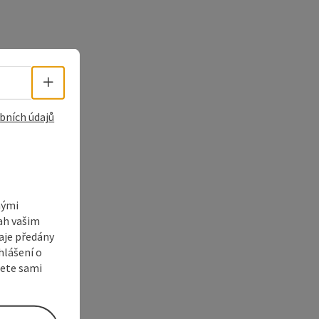
Volba jazyka - Otevřít menu
bních údajů
nými
sah vašim
aje předány
hlášení o
žete sami