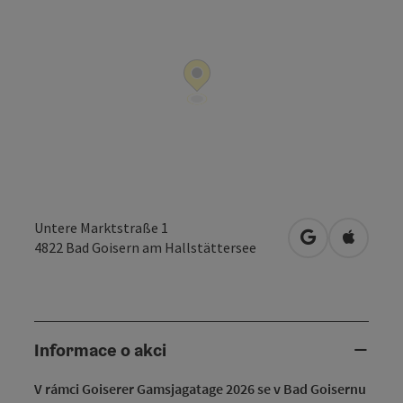
Untere Marktstraße 1
Otevřít v Map
Otevřít
4822
Bad Goisern am Hallstättersee
Informace o akci
V rámci Goiserer Gamsjagatage 2026 se v Bad Goisernu