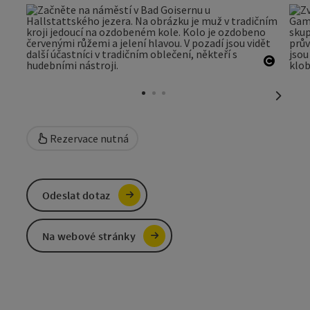
otevřít
nächst
Rezervace nutná
Odeslat dotaz
Na webové stránky