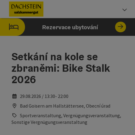
Accesskey
Accesskey
Accesskey
Obsah
Navigace
Začátek stránky
[0]
[1]
[2]
Vo
Rezervace ubytování
Setkání na kole se
zbraněmi: Bike Stalk
2026
29.08.2026 / 13:30- 22:00
Bad Goisern am Hallstättersee, Obecní úrad
Sportveranstaltung, Vergnügungsveranstaltung,
Sonstige Vergnügungsveranstaltung