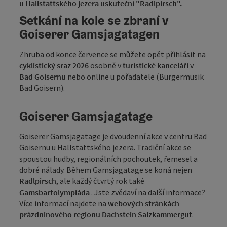
u Hallstattského jezera uskuteční "Radlpirsch".
Setkání na kole se zbraní v
Goiserer Gamsjagatagen
Zhruba od konce července se můžete opět přihlásit na
cyklistický sraz 2026
osobně v
turistické kanceláři
v
Bad Goisernu
nebo online u pořadatele (Bürgermusik
Bad Goisern).
Goiserer Gamsjagatage
Goiserer Gamsjagatage je dvoudenní akce v centru Bad
Goisernu u Hallstattského jezera. Tradiční akce se
spoustou hudby, regionálních pochoutek, řemesel a
dobré nálady. Během Gamsjagatage se koná nejen
Radlpirsch
, ale každý čtvrtý rok také
Gamsbartolympiáda
. Jste zvědaví na další informace?
Více informací najdete na
webových stránkách
prázdninového regionu Dachstein Salzkammergut
.