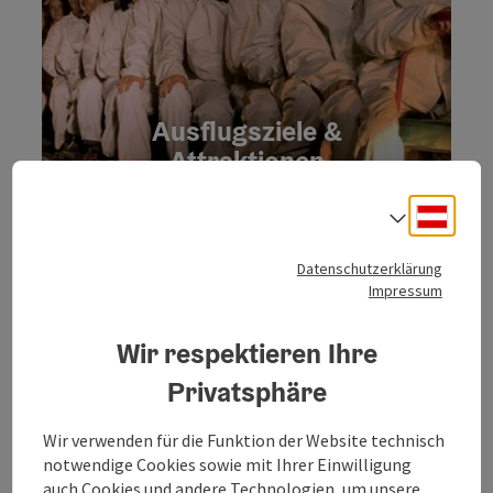
Ausflugsziele &
Attraktionen
im Dachstein
Deuts
Salzkammergut
Sprach
Datenschutzerklärung
Impressum
Zu den Attraktionen
Wir respektieren Ihre
Copyri
Privatsphäre
Wir verwenden für die Funktion der Website technisch
Sommer im
notwendige Cookies sowie mit Ihrer Einwilligung
Dachstein Salzkammergut
auch Cookies und andere Technologien, um unsere