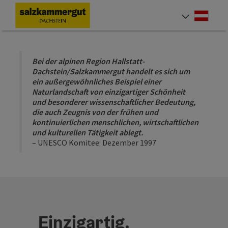
Accesskey
Accesskey
Accesskey
Zum Inhalt
Zur Navigation
Zum Seitenanfang
[0]
[1]
[2]
Deut
Sprach
Bei der alpinen Region Hallstatt-
Dachstein/Salzkammergut handelt es sich um
ein außergewöhnliches Beispiel einer
Naturlandschaft von einzigartiger Schönheit
und besonderer wissenschaftlicher Bedeutung,
die auch Zeugnis von der frühen und
kontinuierlichen menschlichen, wirtschaftlichen
und kulturellen Tätigkeit ablegt.
– UNESCO Komitee: Dezember 1997
Einzigartig.