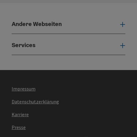
Andere Webseiten
Ande
Services
Serv
Impressum
Datenschutzerklärung
Karriere
Presse