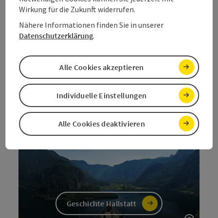
Wirkung für die Zukunft widerrufen.
Nähere Informationen finden Sie in unserer
Datenschutzerklärung
.
Alle Cookies akzeptieren
Komm mit auf eine Reise bis zu 250 Mio Jahre zurück.
Entdecke die Geschichten unserer Welterbeorte und
verstehe die Hintergründe des JETZT. Aus der
Individuelle Einstellungen
Geschichte entsteht Kultur, Tradition und Brauchtum.
Aus der Geschichte entsteht das Welterbe.
Alle Cookies deaktivieren
Geschichte Hallstatt