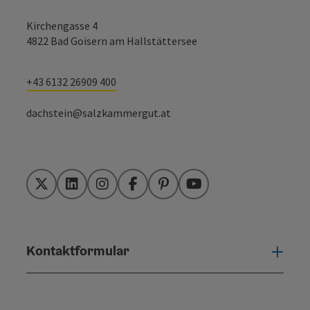
Kirchengasse 4
4822 Bad Goisern am Hallstättersee
+43 6132 26909 400
dachstein@salzkammergut.at
Twitter
LinkedIn
Instagram
Facebook
Pinterest
YouTube
Kontaktformular
Konta