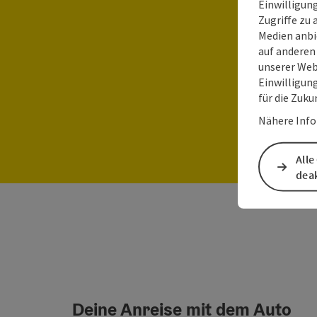
Einwilligun
Umwe
Zugriffe zu 
Medien anbi
m
auf anderen
unserer Web
Einwilligun
für die Zuku
Nähere Info
Alle
deak
Deine Anreise mit dem Auto