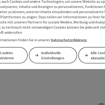
g auch Cookies und andere Technologien, um unsere Website zu op
ltfreundlich, flexibel und mobil durch die Welterber
analysieren, Inhalte und Anzeigen zu personalisieren, Funktionen f
eten zu können, externe Inhalte einzubinden und personalisiert
it dem Salzkammergut Shutt
 Plattformen zu zeigen. Dazu teilen wir Informationen zu Ihrer 
site mit unseren Partnern für soziale Medien, Werbung und Analys
g zu technisch nicht notwendigen Cookies können Sie jederzeit m
nft widerrufen.
Mehr Infos
rmationen finden Sie in unserer
Datenschutzerklärung
.
 Cookies
Individuelle
Alle Coo
tivieren
Einstellungen
akzepti