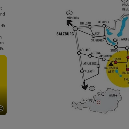
st
ind
145
h
on
45.
Copyright öffnen