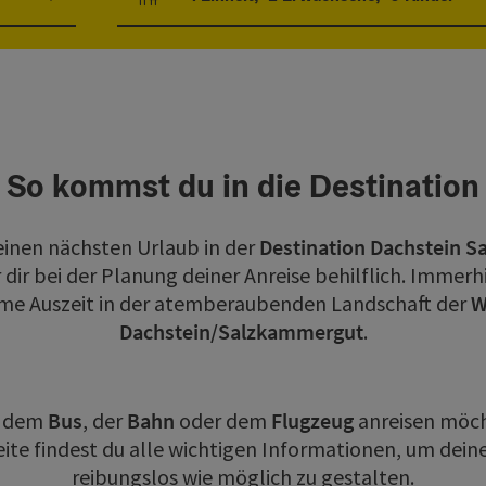
Einheitenanzahl und Personenfelder
So kommst du in die Destination
deinen nächsten Urlaub in der
Destination Dachstein 
dir bei der Planung deiner Anreise behilflich. Immerhin
same Auszeit in der atemberaubenden Landschaft der
W
Dachstein/Salzkammergut
.
, dem
Bus
, der
Bahn
oder dem
Flugzeug
anreisen möcht
Seite findest du alle wichtigen Informationen, um dei
reibungslos wie möglich zu gestalten.