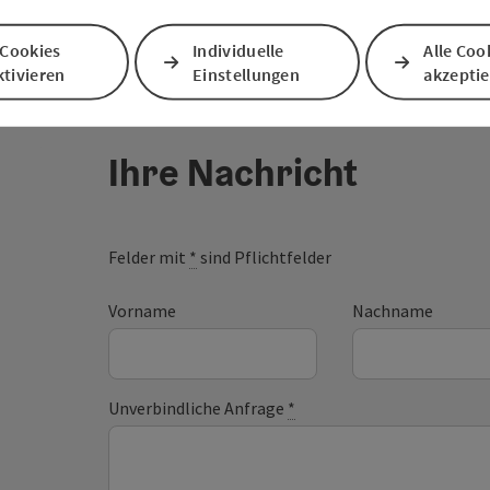
 Cookies
Individuelle
Alle Coo
tivieren
Einstellungen
akzepti
Ihre Nachricht
Felder mit
*
sind Pflichtfelder
Vorname
Nachname
Unverbindliche Anfrage
*