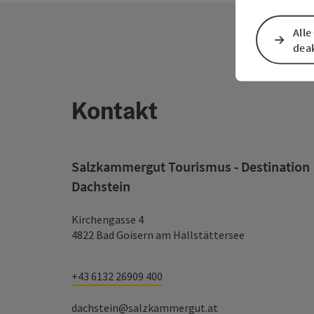
Alle
deak
Kontakt
Salzkammergut Tourismus - Destination
Dachstein
Kirchengasse 4
4822 Bad Goisern am Hallstättersee
+43 6132 26909 400
dachstein@salzkammergut.at