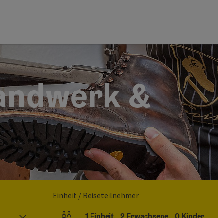
Handwerk &
Einheit / Reiseteilnehmer
1
Einheit
,
2
Erwachsene
,
0
Kinder