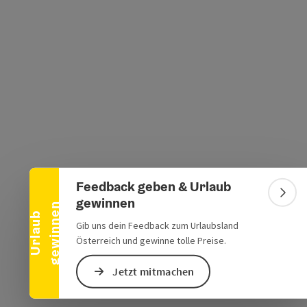
Banner einklappen
Feedback geben & Urlaub
Bann
gewinnen
n
U
r
l
a
u
b
g
e
w
i
n
n
e
Gib uns dein Feedback zum Urlaubsland
Österreich und gewinne tolle Preise.
Jetzt mitmachen