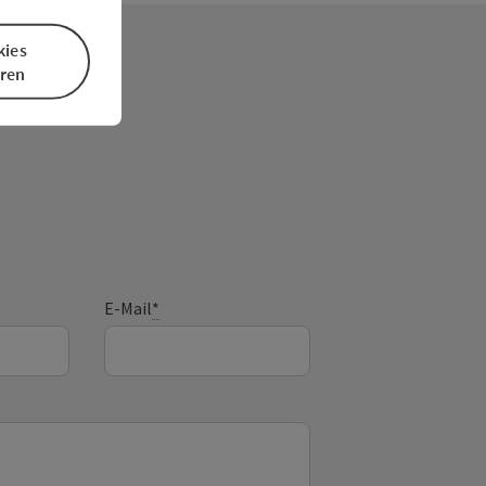
kies
eren
E-Mail
*