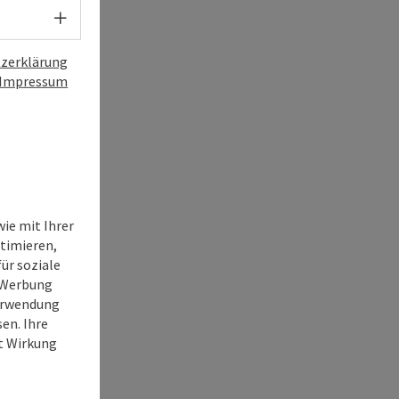
Sprachwahl - Menü öffnen
zerklärung
Impressum
ie mit Ihrer
timieren,
ür soziale
e Werbung
Verwendung
en. Ihre
it Wirkung