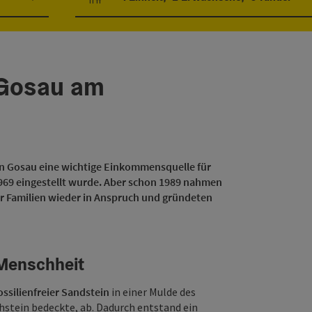
Einheitenanzahl und Personenfelder
 Gosau am
 in Gosau eine wichtige Einkommensquelle für
1969 eingestellt wurde. Aber schon 1989 nahmen
er Familien wieder in Anspruch und gründeten
e Menschheit
ossilienfreier Sandstein
in einer Mulde des
hstein bedeckte, ab. Dadurch entstand ein