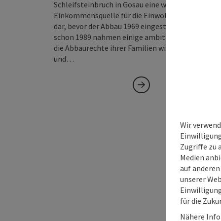
Schleifsteinbruch in Gosau eine wichtige
Einkommensquelle für die Einwohner dieses Orte
dar, bevor der Abbau 1969 eingestellt wurde. Aber
schon 1989 nahmen einige ambitionierte Gosaue
die Abbaurechte ihrer Familien wieder in Anspruc
und…
Wir verwend
Einwilligun
Zugriffe zu 
Medien anbi
auf anderen
unserer Web
Einwilligun
für die Zuku
Nähere Info