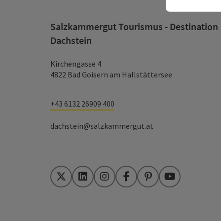
Salzkammergut Tourismus - Destination
Dachstein
Kirchengasse 4
4822 Bad Goisern am Hallstättersee
+43 6132 26909 400
dachstein@salzkammergut.at
Twitter
LinkedIn
Instagram
Facebook
Pinterest
YouTube