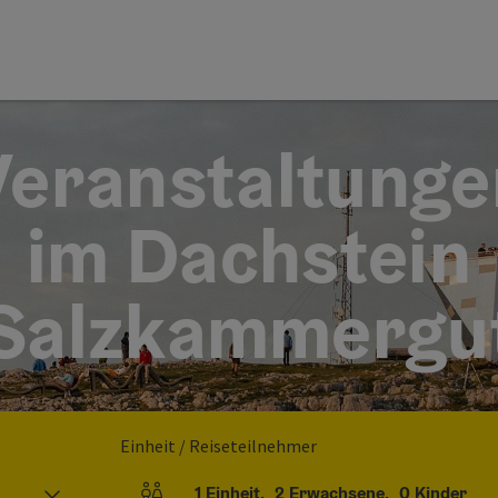
Veranstaltunge
im Dachstein
Salzkammergu
Einheit / Reiseteilnehmer
1
Einheit
,
2
Erwachsene
,
0
Kinder