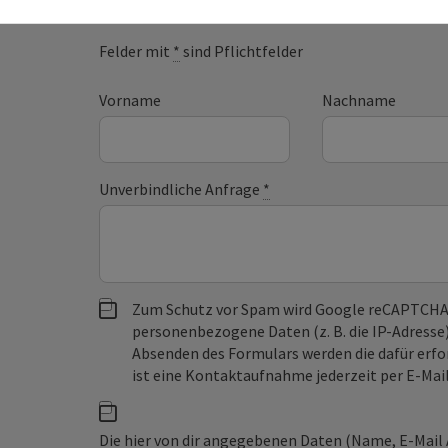
Felder mit
*
sind Pflichtfelder
Vorname
Nachname
Unverbindliche Anfrage
*
Zum Schutz vor Spam wird Google reCAPTCHA
personenbezogene Daten (z. B. die IP-Adresse
Absenden des Formulars werden die dafür erfor
ist eine Kontaktaufnahme jederzeit per E-Ma
Die hier von dir angegebenen Daten (Name, E-Mail 