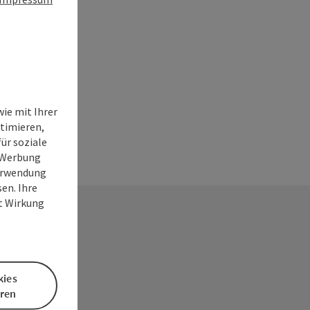
ie mit Ihrer
timieren,
ür soziale
e Werbung
Verwendung
en. Ihre
it Wirkung
kies
eren