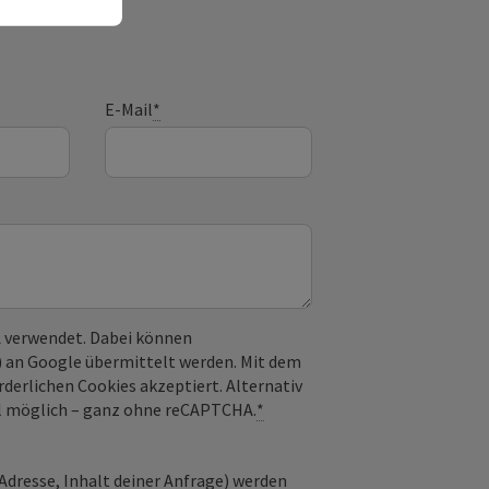
E-Mail
*
 verwendet. Dabei können
) an Google übermittelt werden. Mit dem
derlichen Cookies akzeptiert. Alternativ
il möglich – ganz ohne reCAPTCHA.
*
Adresse, Inhalt deiner Anfrage) werden