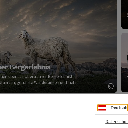
er Bergerlebnis
onen über das Obertrauner Bergerlebnis!
fahrten, geführte Wanderungen und mehr...
Copyri
Deutsch
Datenschut