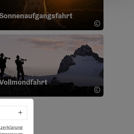
Sonnenaufgangsfahrt
Copyright öff
Vollmondfahrt
Copyright öff
ght öffnen
Sprachwahl - Menü öffnen
zerklärung
Impressum