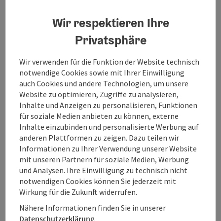
Wir respektieren Ihre
Beitrag merken
: Holzknechtmuseum
Privatsphäre
Copyri
Wir verwenden für die Funktion der Website technisch
Holzknechtmuseum
notwendige Cookies sowie mit Ihrer Einwilligung
auch Cookies und andere Technologien, um unsere
Das Holzknechtmuseum in Bad Goisern am Hallstättersee
Website zu optimieren, Zugriffe zu analysieren,
zeigt seinen Besuchern in der alten Holzknechtstube
Inhalte und Anzeigen zu personalisieren, Funktionen
nicht nur wie die Holzknechte zur damaligen Zeit gelebt,
für soziale Medien anbieten zu können, externe
Bad Goisern am Hallstättersee
gearbeitet und gewohnt hatten, es bringt auch die
Inhalte einzubinden und personalisierte Werbung auf
Öffnungszeiten
enorme Bedeutung des Rohstoffes Holz für das
anderen Plattformen zu zeigen. Dazu teilen wir
Salzkammergut nahe.
Informationen zu Ihrer Verwendung unserer Website
mit unseren Partnern für soziale Medien, Werbung
und Analysen. Ihre Einwilligung zu technisch nicht
notwendigen Cookies können Sie jederzeit mit
Wirkung für die Zukunft widerrufen.
Nähere Informationen finden Sie in unserer
Datenschutzerklärung
.