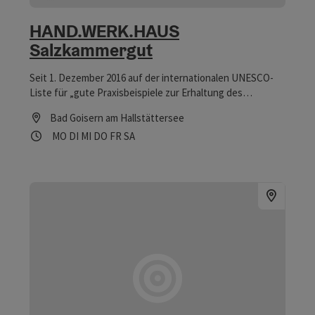
HAND.WERK.HAUS
Salzkammergut
Seit 1. Dezember 2016 auf der internationalen UNESCO-
Liste für „gute Praxisbeispiele zur Erhaltung des
Immateriellen Kulturerbes“ Alte Mauern in Kombination
Bad Goisern am Hallstättersee
mit moderner Architektur | Viel Handwerk und Kultur unter
Öffnungszeiten
Montag geöffnet
Dienstag geöffnet
Mittwoch geöffnet
Donnerstag geöffnet
Freitag geöffnet
Samstag geöffnet
MO
DI
MI
DO
FR
SA
einem Dach | Ausstellung in zwei Obergeschoßen und das
Geschäft "Lieblingswerk" im Hand.Werk.Haus“ im
Erdgeschoß