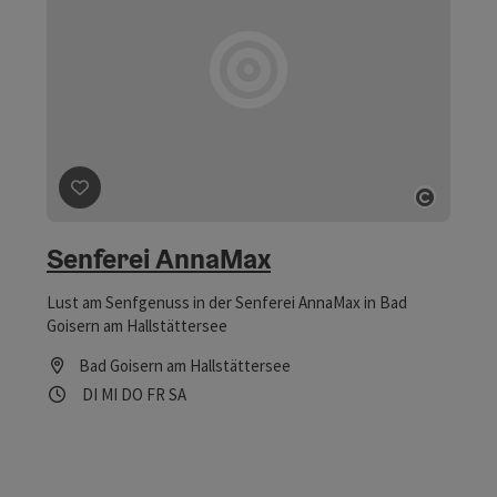
Beitrag merken
: Senferei AnnaMax
Copyri
Senferei AnnaMax
Lust am Senfgenuss in der Senferei AnnaMax in Bad
Goisern am Hallstättersee
Bad Goisern am Hallstättersee
Öffnungszeiten
Dienstag geöffnet
Mittwoch geöffnet
Donnerstag geöffnet
Freitag geöffnet
Samstag geöffnet
DI
MI
DO
FR
SA