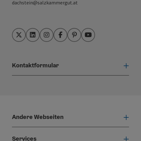
dachstein@salzkammergut.at
Twitter
LinkedIn
Instagram
Facebook
Pinterest
YouTube
Kontaktformular
Konta
Andere Webseiten
Ande
Services
Serv