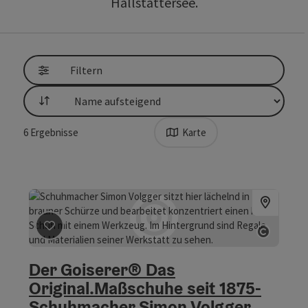
Hallstättersee.
direkt zu den Ergebnissen springen
Filtern
Sortierung
6
Ergebnisse
Karte
Beitrag merken
: Der Goiserer® Das Original.Maßschu
Copyri
Der Goiserer® Das
Original.Maßschuhe seit 1875-
Schuhmacher Simon Volgger