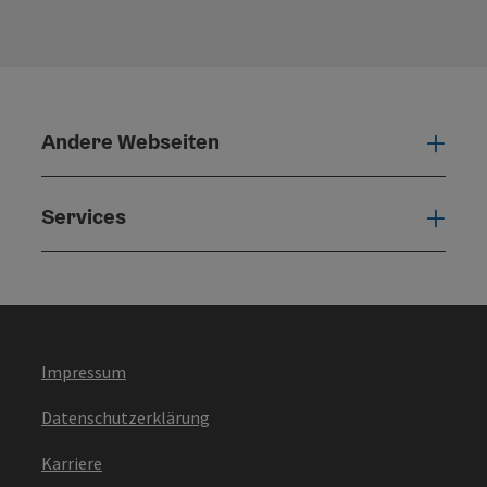
Andere Webseiten
Ande
Services
Serv
Impressum
Datenschutzerklärung
Karriere