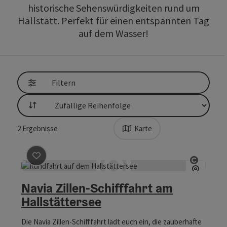
historische Sehenswürdigkeiten rund um
Hallstatt. Perfekt für einen entspannten Tag
auf dem Wasser!
Filtern
Sortierung
2
Ergebnisse
Karte
Beitrag merken
: Navia Zillen-Schifffahrt am Hallstätt
Copyrig
Navia Zillen-Schifffahrt am
Hallstättersee
Die Navia Zillen-Schifffahrt lädt euch ein, die zauberhafte