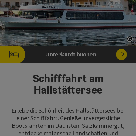
Co
Co
Unterkunft buchen
Schifffahrt am
Hallstättersee
Erlebe die Schönheit des Hallstättersees bei
einer Schifffahrt. Genieße unvergessliche
Bootsfahrten im Dachstein Salzkammergut,
entdecke malerische Landschaften und