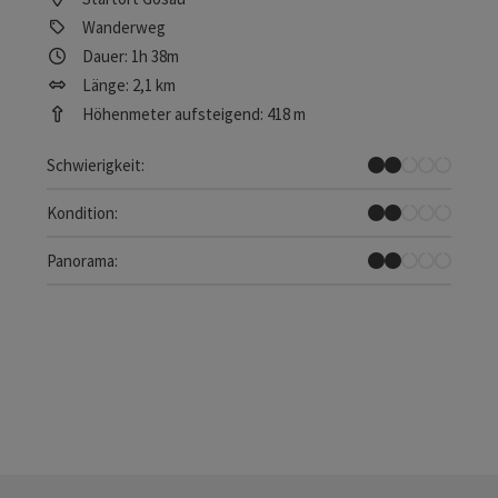
Wanderweg
Dauer: 1h 38m
Länge: 2,1 km
Höhenmeter aufsteigend: 418 m
Leicht
Schwierigkeit:
Leicht
Kondition:
Einzelne Ausblicke
Panorama: