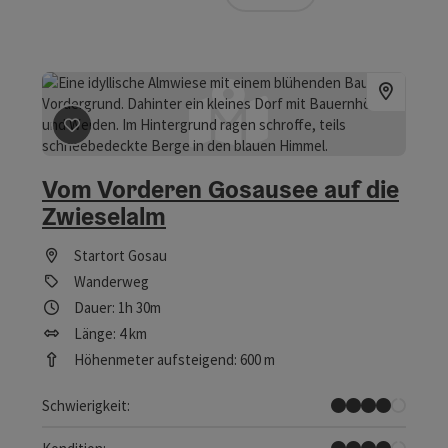
Beitrag merken
: Vom Vorderen Gosausee auf die Zwie
Vom Vorderen Gosausee auf die
Zwieselalm
Startort
Gosau
Wanderweg
Dauer: 1h 30m
Länge: 4 km
Höhenmeter aufsteigend: 600 m
Schwer
Schwierigkeit:
Schwer