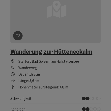
Beitrag merken
: Wanderung zur Hütteneckalm
Wanderung zur Hütteneckalm
Startort
Bad Goisern am Hallstättersee
Wanderweg
Dauer: 1h 30m
Länge: 5,6 km
Höhenmeter aufsteigend: 431 m
Leicht
Schwierigkeit:
Leicht
Kondition: