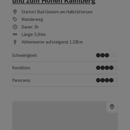
und zum Hohen Kalmberg
Startort
Bad Goisern am Hallstättersee
Wanderweg
Dauer: 3h
Länge: 5,9 km
Höhenmeter aufsteigend: 1.326 m
Mittel
Schwierigkeit:
Schwer
Kondition:
Tolles Panorama
Panorama: