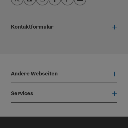
Twitter
LinkedIn
Instagram
Facebook
Pinterest
YouTube
Kontaktformular
Konta
Andere Webseiten
Ande
Services
Serv