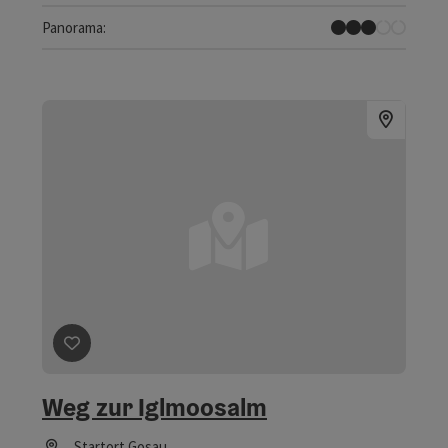
Einige Ausblicke
Panorama:
Beitrag merken
: Weg zur Iglmoosalm
Weg zur Iglmoosalm
Startort
Gosau