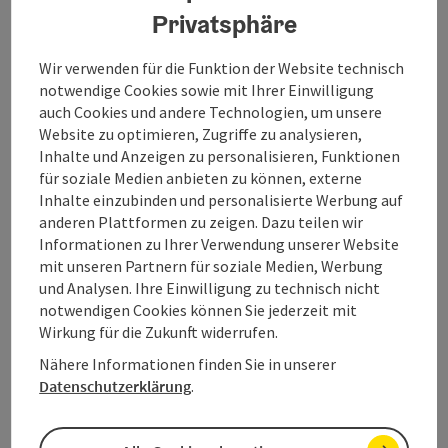
Privatsphäre
Startort
Gosau
Wanderweg
Wir verwenden für die Funktion der Website technisch
Dauer: 1h 32m
notwendige Cookies sowie mit Ihrer Einwilligung
Länge: 4 km
auch Cookies und andere Technologien, um unsere
Website zu optimieren, Zugriffe zu analysieren,
Höhenmeter aufsteigend: 234 m
Inhalte und Anzeigen zu personalisieren, Funktionen
für soziale Medien anbieten zu können, externe
Mittel
Schwierigkeit:
Inhalte einzubinden und personalisierte Werbung auf
anderen Plattformen zu zeigen. Dazu teilen wir
Mittel
Kondition:
Informationen zu Ihrer Verwendung unserer Website
mit unseren Partnern für soziale Medien, Werbung
Einige Ausblicke
Panorama:
und Analysen. Ihre Einwilligung zu technisch nicht
notwendigen Cookies können Sie jederzeit mit
Wirkung für die Zukunft widerrufen.
Nähere Informationen finden Sie in unserer
Datenschutzerklärung
.