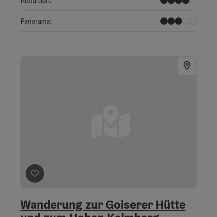
Kondition:
Einige Ausblicke
Panorama:
Beitrag merken
: Wanderung zur Goiserer Hütte und
Wanderung zur Goiserer Hütte