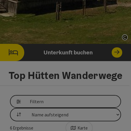
Co
Unterkunft buchen
Top Hütten Wanderwege
direkt zu den Ergebnissen springen
Filtern
Sortierung
6
Ergebnisse
Karte