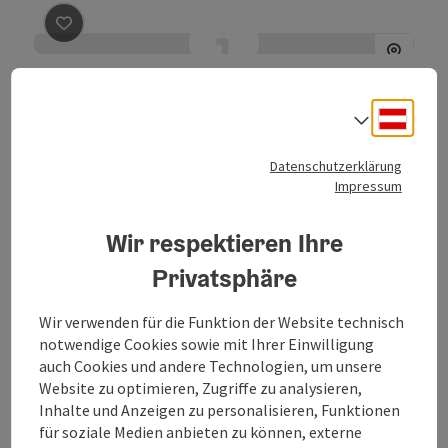
Beitrag merken
: Weisses Lamm GmbH
Weisses Lamm GmbH
Deuts
Sprach
Hallstatt
Location
Datenschutzerklärung
Der Gasthof Weißes Lamm steht im romantischen,
Impressum
historischen Ortskern von Hallstatt. Abseits der
Hauptstraße, in der Nähe des Hallstättersees gelegen,
Wir respektieren Ihre
erwartet euch ein ruhiges Wohlfühlambiente, in dem sich alle
W-Lan (kostenlos)
Direkt im Zentrum
Vorzüge unseres Hauses in vollen Zügen genießen lassen.
Privatsphäre
Wir verwenden für die Funktion der Website technisch
notwendige Cookies sowie mit Ihrer Einwilligung
auch Cookies und andere Technologien, um unsere
Website zu optimieren, Zugriffe zu analysieren,
Inhalte und Anzeigen zu personalisieren, Funktionen
für soziale Medien anbieten zu können, externe