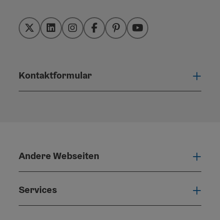
Twitter
LinkedIn
Instagram
Facebook
Pinterest
YouTube
Kontaktformular
Konta
Andere Webseiten
Ande
Services
Serv