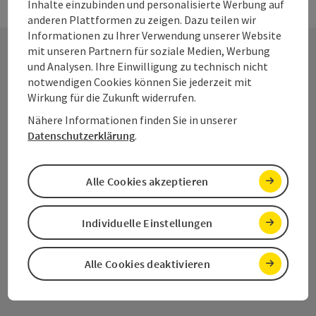
Inhalte einzubinden und personalisierte Werbung auf
anderen Plattformen zu zeigen. Dazu teilen wir
Informationen zu Ihrer Verwendung unserer Website
mit unseren Partnern für soziale Medien, Werbung
und Analysen. Ihre Einwilligung zu technisch nicht
Kontakt
notwendigen Cookies können Sie jederzeit mit
Wirkung für die Zukunft widerrufen.
Nähere Informationen finden Sie in unserer
Datenschutzerklärung
.
Salzkammergut Tourismus - Destination
Dachstein
Alle Cookies akzeptieren
Kirchengasse 4
4822 Bad Goisern am Hallstättersee
Individuelle Einstellungen
+43 6132 26909 400
Alle Cookies deaktivieren
dachstein@salzkammergut.at