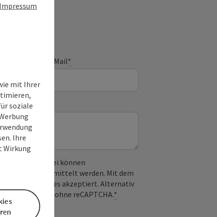
Impressum
E-Mail
*
ie mit Ihrer
timieren,
ür soziale
e Werbung
Verwendung
en. Ihre
it Wirkung
 verwendet. Dabei können
) an Google übermittelt werden. Mit dem
derlichen Cookies akzeptiert. Alternativ
il möglich – ganz ohne reCAPTCHA.
*
kies
eren