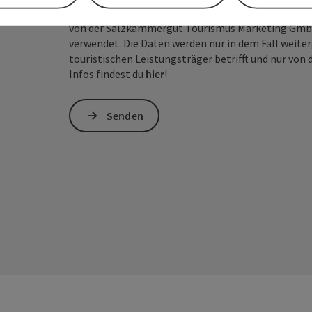
Die hier von dir angegebenen Daten (Name, E-Mail 
von der Salzkammergut Tourismus Marketing GmbH 
verwendet. Die Daten werden nur in dem Fall weiter
touristischen Leistungsträger betrifft und nur vo
Infos findest du
hier
!
Senden