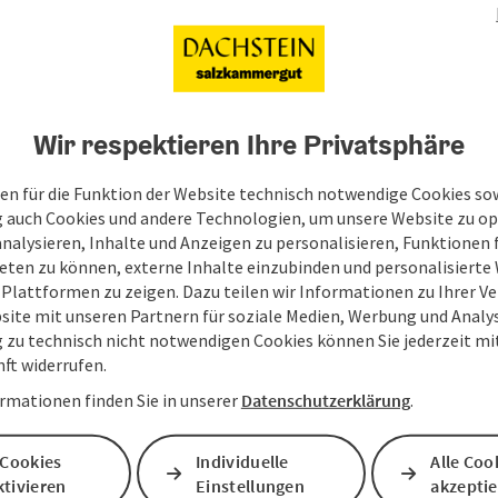
Felder mit
*
sind Pflichtfelder
Wir respektieren Ihre Privatsphäre
Vorname
Nachname
en für die Funktion der Website technisch notwendige Cookies sow
g auch Cookies und andere Technologien, um unsere Website zu op
Unverbindliche Anfrage
*
analysieren, Inhalte und Anzeigen zu personalisieren, Funktionen f
eten zu können, externe Inhalte einzubinden und personalisiert
 Plattformen zu zeigen. Dazu teilen wir Informationen zu Ihrer 
site mit unseren Partnern für soziale Medien, Werbung und Analys
g zu technisch nicht notwendigen Cookies können Sie jederzeit m
nft widerrufen.
Zum Schutz vor Spam wird Google reCAPTCHA
personenbezogene Daten (z. B. die IP-Adresse
rmationen finden Sie in unserer
Datenschutzerklärung
.
Absenden des Formulars werden die dafür erfor
ist eine Kontaktaufnahme jederzeit per E-Ma
 Cookies
Individuelle
Alle Coo
tivieren
Einstellungen
akzepti