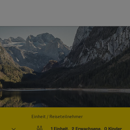
Einheit / Reiseteilnehmer
1
Einheit
,
2
Erwachsene
,
0
Kinder