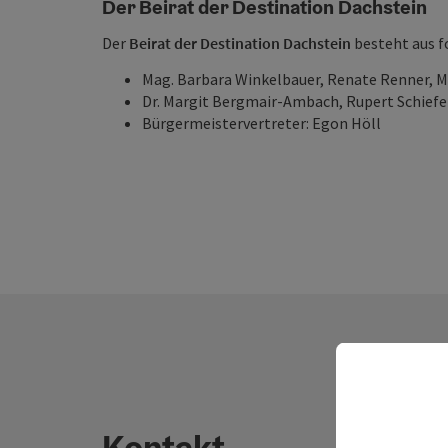
Der Beirat der Destination Dachstein
Der
Beirat der Destination Dachstein
besteht aus f
Mag. Barbara Winkelbauer, Renate Renner, Ma
Dr. Margit Bergmair-Ambach, Rupert Schiefe
Bürgermeistervertreter: Egon Höll
Kontakt