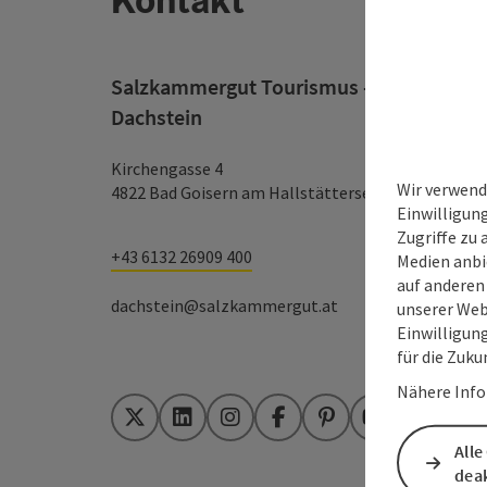
Salzkammergut Tourismus - Destination
Dachstein
Kirchengasse 4
Wir verwend
4822 Bad Goisern am Hallstättersee
Einwilligun
Zugriffe zu 
+43 6132 26909 400
Medien anbi
auf anderen
dachstein@salzkammergut.at
unserer Web
Einwilligun
für die Zuku
Nähere Info
Twitter
LinkedIn
Instagram
Facebook
Pinterest
YouTube
Alle
deak