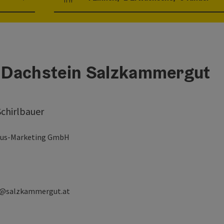
Einheitenanzahl und Personenfelder
 Dachstein Salzkammergut
Schirlbauer
mus-Marketing GmbH
er@salzkammergut.at