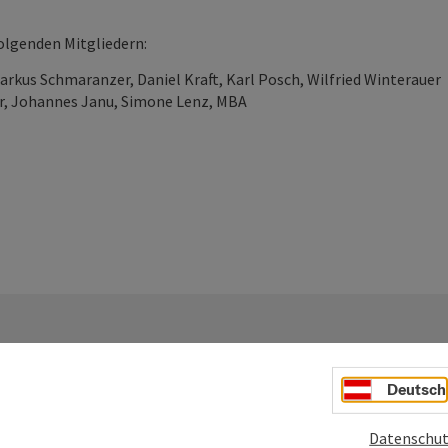
olgenden Mitgliedern:
rkus Schmaranzer, Daniel Kraft, Karl Posch, Wilfried Winterauer
r, Johannes Janu, Simone Lenz, MBA
Deutsch
Ihre Nachricht
Datenschut