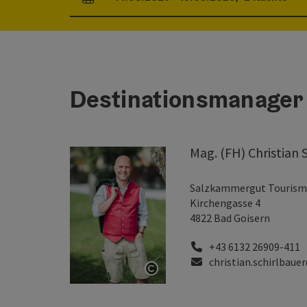
An- und Abreisefelder
Destinationsmanager
Mag. (FH) Christian 
Salzkammergut Touris
Kirchengasse 4
4822 Bad Goisern
Telefon
+43 6132 26909-411
E-Mail
christian.schirlbau
Copyright öffnen