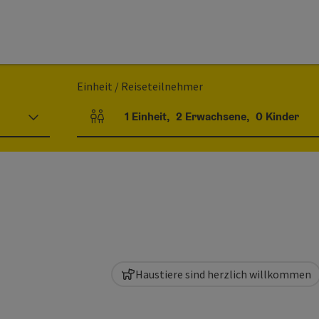
Einheit / Reiseteilnehmer
1
Einheit
,
2
Erwachsene
,
0
Kinder
Einheitenanzahl und Personenfelder
Haustiere sind herzlich willkommen