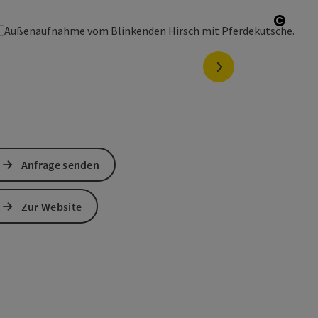
ight öffnen
Copyri
nächstes Element
Anfrage senden
Zur Website