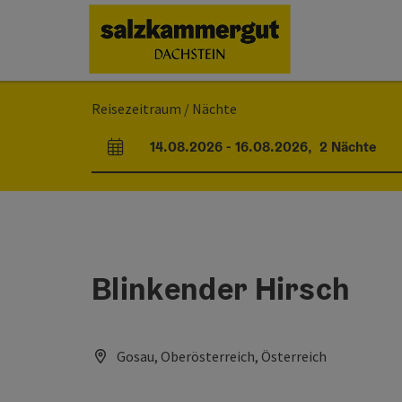
Accesskey
Accesskey
Accesskey
Zum Inhalt
Zur Navigation
Zum Seitenanfang
[0]
[1]
[2]
Reisezeitraum / Nächte
14.08.2026
-
16.08.2026
,
2
Nächte
An- und Abreisefelder
Blinkender Hirsch
Gosau, Oberösterreich, Österreich