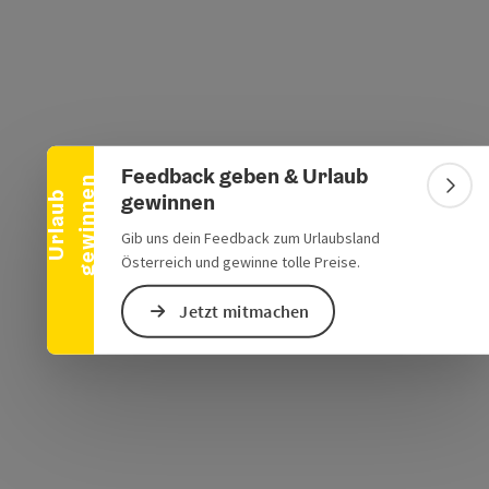
Banner einklappen
s öffnen
 Maps öffnen
Feedback geben & Urlaub
n
Bann
gewinnen
U
r
l
a
u
b
g
e
w
i
n
n
e
Gib uns dein Feedback zum Urlaubsland
Österreich und gewinne tolle Preise.
Jetzt mitmachen