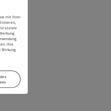
ie mit Ihrer
timieren,
ür soziale
e Werbung
Verwendung
en. Ihre
it Wirkung
kies
eren