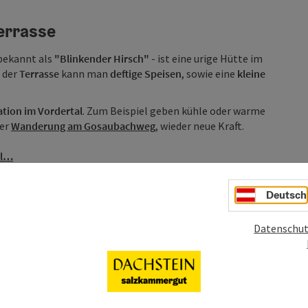
Terrasse
bekannt als
"Blinkender Hirsch"
- ist eine urige Hütte im
 der
Terrasse
kann man
deftige Speisen
, sowie eine
kleine
ation im Vordertal
. Zum Beispiel geben kühle oder warme
ner
Wanderung am Gosaubachweg
, wieder neue Kraft.
al…
Deutsch
Datenschut