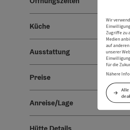
Öffnungszeiten
Wir verwend
Küche
Einwilligun
Zugriffe zu 
Medien anbi
auf anderen
Ausstattung
unserer Web
Einwilligun
für die Zuku
Nähere Info
Preise
Alle
deak
Anreise/Lage
Hütte Details