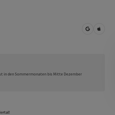
in Google Map
in Apple
 ist in den Sommermonaten bis Mitte Dezember
ertal!