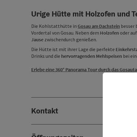
Urige Hütte mit Holzofen und 
Die Kohlstatthütte in
Gosau am Dachstein
besser 
Vordertal von Gosau. Neben dem
Holzofen
oder auf
Jause
zwischendurch genießen.
Die Hütte ist mit ihrer Lage die perfekte
Einkehrst
Drinks und die
hervorragenden Mehlspeisen
bei ei
Erlebe eine 360° Panorama Tour durch das Gosaut
Kontakt