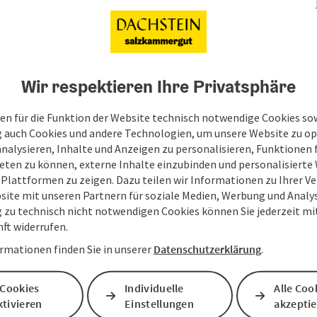
rden unentgeltlich bereitgestellt. Sie stellen bloße
ie Absicht bestünde, damit irgendein
Wir respektieren Ihre Privatsphäre
er der Homepage nimmt zur Kenntnis, dass es sich um
 deren Inanspruchnahme bzw. Nutzung keinerlei
en für die Funktion der Website technisch notwendige Cookies sow
d.
g auch Cookies und andere Technologien, um unsere Website zu op
analysieren, Inhalte und Anzeigen zu personalisieren, Funktionen f
eten zu können, externe Inhalte einzubinden und personalisiert
 Plattformen zu zeigen. Dazu teilen wir Informationen zu Ihrer 
site mit unseren Partnern für soziale Medien, Werbung und Analys
g zu technisch nicht notwendigen Cookies können Sie jederzeit m
nft widerrufen.
rmationen finden Sie in unserer
Datenschutzerklärung
.
 Cookies
Individuelle
Alle Coo
tivieren
Einstellungen
akzepti