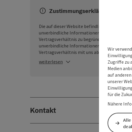
Zustimmungserklärung
Die auf dieser Website befindlichen Inhalte we
unverbindliche Informationen dar, ohne dass d
Vertragsverhältnis zu begründen. Der Besuch
unverbindliche Informationen handelt, durch
Wir verwend
Vertragsverhältnis mit uns abgeschlossen wir
Einwilligun
weiterlesen
Zugriffe zu 
Medien anbi
auf anderen
unserer Web
Einwilligun
für die Zuku
Nähere Info
Kontakt
Alle
deak