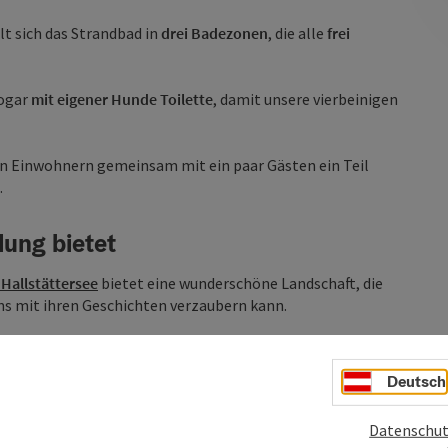
lt sich das Strandbad in
drei Badezonen
, die alle
frei
sogar
mit eigener Hunde Toilette
, damit unsere vierbeinigen
gen Einwohnern gemeinsam mit ein paar Gästen ein Teil
.
lung bietet
Hallstättersee
bietet eine wunderschöne Landschaft, die
ns mit ihren Geschichten verzaubern kann.
Deutsch
Datenschut