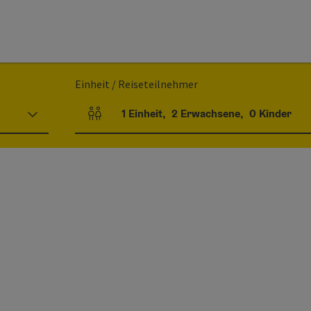
Einheit / Reiseteilnehmer
1
Einheit
,
2
Erwachsene
,
0
Kinder
Einheitenanzahl und Personenfelder