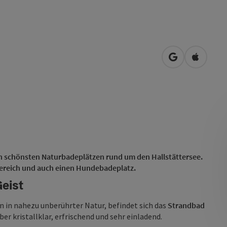
in Google Map
in Apple
en schönsten Naturbadeplätzen rund um den Hallstättersee.
Bereich und auch einen Hundebadeplatz.
Geist
 in nahezu unberührter Natur, befindet sich das
Strandbad
ber kristallklar, erfrischend und sehr einladend.