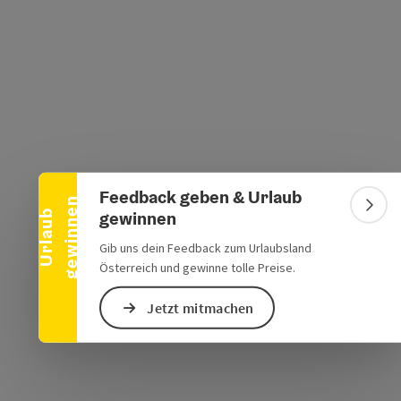
Banner einklappen
s öffnen
 Maps öffnen
Feedback geben & Urlaub
n
Bann
gewinnen
U
r
l
a
u
b
g
e
w
i
n
n
e
Gib uns dein Feedback zum Urlaubsland
Österreich und gewinne tolle Preise.
Jetzt mitmachen