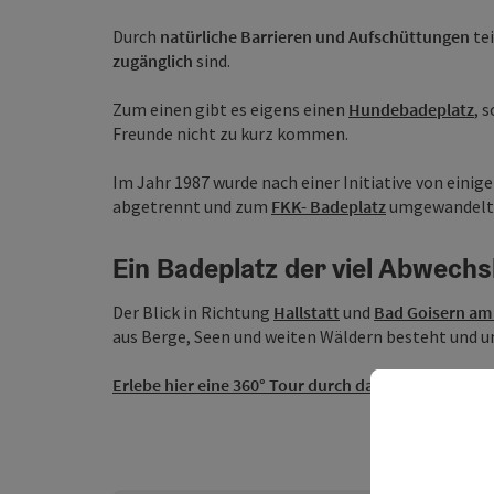
Durch
natürliche Barrieren
und Aufschüttungen
tei
zugänglich
sind.
Zum einen gibt es eigens einen
Hundebadeplatz
, 
Freunde nicht zu kurz kommen.
Im Jahr 1987 wurde nach einer Initiative von eini
abgetrennt und zum
FKK- Badeplatz
umgewandelt
Ein Badeplatz der viel Abwechs
Der Blick in Richtung
Hallstatt
und
Bad Goisern am 
aus Berge, Seen und weiten Wäldern besteht und u
Erlebe hier eine 360° Tour durch das Seengebiet...