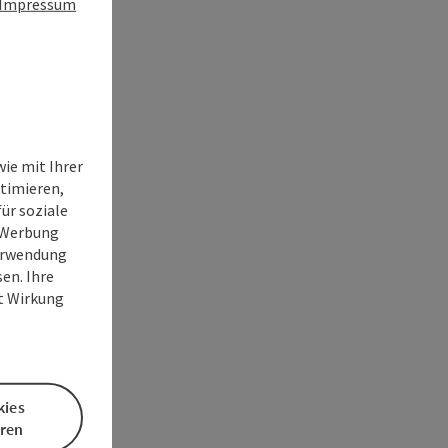
Impressum
ie mit Ihrer
timieren,
ür soziale
e Werbung
Verwendung
en. Ihre
it Wirkung
kies
eren