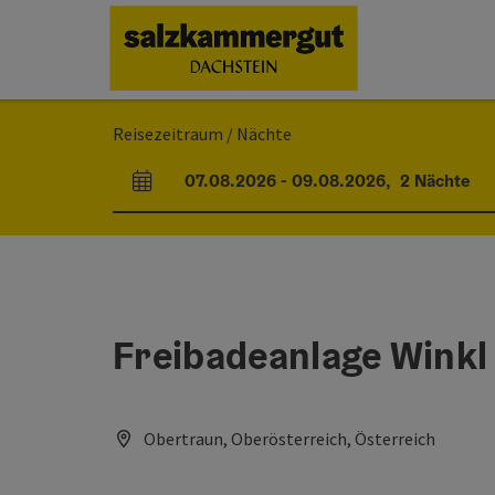
Accesskey
Accesskey
Accesskey
Zum Inhalt
Zur Navigation
Zum Seitenanfang
[0]
[1]
[2]
Reisezeitraum / Nächte
07.08.2026
-
09.08.2026
,
2
Nächte
An- und Abreisefelder
Freibadeanlage Winkl
Obertraun, Oberösterreich, Österreich