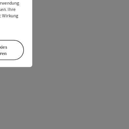
Verwendung
en. Ihre
it Wirkung
kies
eren