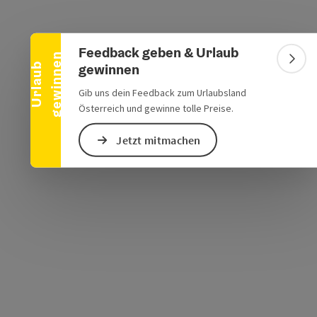
Banner einklappen
Feedback geben & Urlaub
n
Bann
gewinnen
U
r
l
a
u
b
g
e
w
i
n
n
e
s öffnen
 Maps öffnen
Gib uns dein Feedback zum Urlaubsland
Österreich und gewinne tolle Preise.
Jetzt mitmachen