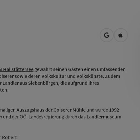
in Google Map
in Apple
 Hallstättersee
gewährt seinen Gästen einen umfassenden
Goiserer sowie deren Volkskultur und Volkskünste. Zudem
 Landler aus Siebenbürgen, die aufgrund Ihres
ten.
maligen Auszugshaus der Goiserer Mühle
und wurde
1992
 und der OÖ. Landesregierung durch
das Landlermuseum
er Robert"