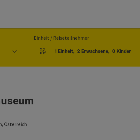
Einheit / Reiseteilnehmer
1
Einheit
,
2
Erwachsene
,
0
Kinder
Einheitenanzahl und Personenfelder
museum
h, Österreich