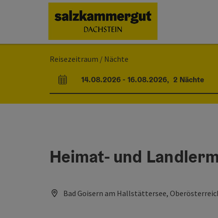
Accesskey
Accesskey
Accesskey
Zum Inhalt
Zur Navigation
Zum Seitenanfang
[0]
[1]
[2]
Reisezeitraum / Nächte
14.08.2026
-
16.08.2026
,
2
Nächte
An- und Abreisefelder
Heimat- und Landler
Bad Goisern am Hallstättersee, Oberösterreic