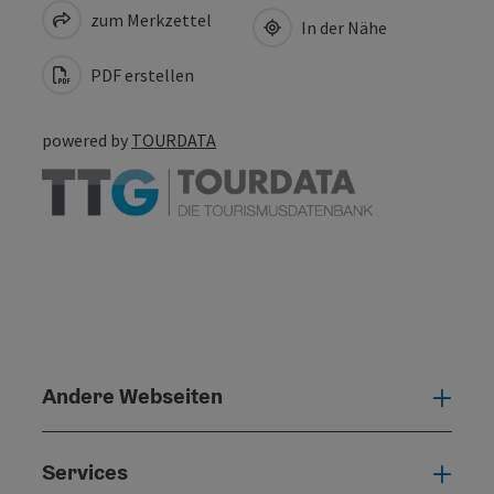
zum Merkzettel
In der Nähe
PDF erstellen
powered by
TOURDATA
Andere Webseiten
Ande
Services
Serv