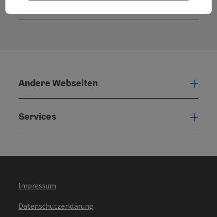
Kontaktformular
Konta
Andere Webseiten
Ande
Services
Serv
Impressum
Datenschutzerklärung