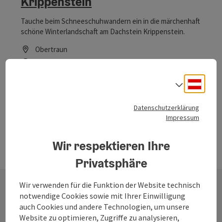
Krippenstein
Tauche beim Schneeschuhwandern ein in die märchenhaft
schöne Winterlandschaft am Dachstein Krippenstein.
Obertraun
Öffnungszeiten
Montag geöffnet
Dienstag geöffnet
Mittwoch geöffnet
Donnerstag geöffnet
Freitag geöffnet
Samstag geöffnet
Sonntag geöffnet
Feiertag geöffnet
MO
DI
MI
DO
FR
SA
SO
FE
Deuts
Sprach
Datenschutzerklärung
Impressum
Wir respektieren Ihre
Privatsphäre
Wir verwenden für die Funktion der Website technisch
notwendige Cookies sowie mit Ihrer Einwilligung
Kontakt
auch Cookies und andere Technologien, um unsere
Website zu optimieren, Zugriffe zu analysieren,