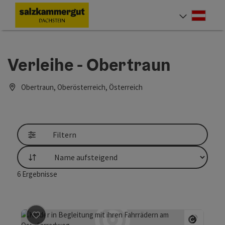
Accesskey
Accesskey
Accesskey
Zum Inhalt
Zur Navigation
Zum Seitenanfang
[0]
[1]
[2]
Deut
Sprach
Verleihe - Obertraun
Obertraun, Oberösterreich, Österreich
Filtern
Sortierung
6
Ergebnisse