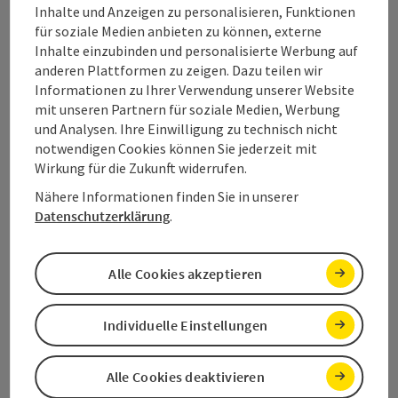
Inhalte und Anzeigen zu personalisieren, Funktionen
für soziale Medien anbieten zu können, externe
Salzkammergut Tourismus - Destination
Inhalte einzubinden und personalisierte Werbung auf
anderen Plattformen zu zeigen. Dazu teilen wir
Dachstein
Informationen zu Ihrer Verwendung unserer Website
mit unseren Partnern für soziale Medien, Werbung
Kirchengasse 4
und Analysen. Ihre Einwilligung zu technisch nicht
4822 Bad Goisern am Hallstättersee
notwendigen Cookies können Sie jederzeit mit
Wirkung für die Zukunft widerrufen.
+43 6132 26909 400
Nähere Informationen finden Sie in unserer
Datenschutzerklärung
.
dachstein@salzkammergut.at
Alle Cookies akzeptieren
Individuelle Einstellungen
Twitter
LinkedIn
Instagram
Facebook
Pinterest
YouTube
Alle Cookies deaktivieren