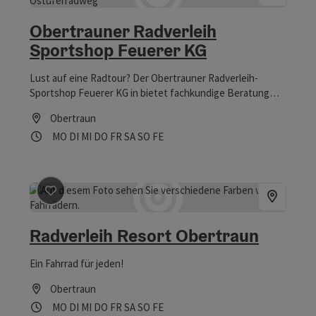
Beitrag merken
: Obertrauner Radverleih Sportshop Fe
Copyrig
Obertrauner Radverleih
Sportshop Feuerer KG
Lust auf eine Radtour? Der Obertrauner Radverleih-
Sportshop Feuerer KG in bietet fachkundige Beratung
und Top-Ausrüstung.
Obertraun
Öffnungszeiten
Montag geöffnet
Dienstag geöffnet
Mittwoch geöffnet
Donnerstag geöffnet
Freitag geöffnet
Samstag geöffnet
Sonntag geöffnet
Feiertag geöffnet
MO
DI
MI
DO
FR
SA
SO
FE
Beitrag merken
: Radverleih Resort Obertraun
Radverleih Resort Obertraun
Ein Fahrrad für jeden!
Obertraun
Öffnungszeiten
Montag geöffnet
Dienstag geöffnet
Mittwoch geöffnet
Donnerstag geöffnet
Freitag geöffnet
Samstag geöffnet
Sonntag geöffnet
Feiertag geöffnet
MO
DI
MI
DO
FR
SA
SO
FE