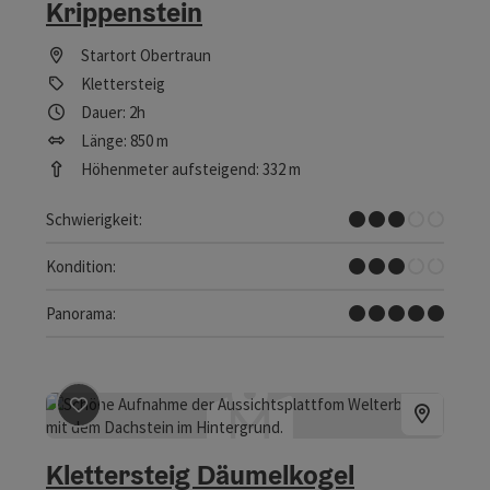
Krippenstein
Startort
Obertraun
Klettersteig
Dauer: 2h
Länge: 850 m
Höhenmeter aufsteigend: 332 m
Mittel
Schwierigkeit:
Mittel
Kondition:
Traumtour
Panorama:
Beitrag merken
: Klettersteig Däumelkogel
Klettersteig Däumelkogel