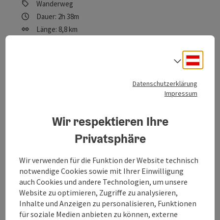
Wanderweg
Dauer: 2h 38m
Länge: 8,8 km
Höhenmeter aufsteigend: 260 m
Deuts
Sprach
Leicht
Schwierigkeit:
Datenschutzerklärung
Leicht
Kondition:
Impressum
Einzelne Ausblicke
Panorama:
Wir respektieren Ihre
Privatsphäre
Beitrag merken
: Koppenwinkelloipe Obertraun
Wir verwenden für die Funktion der Website technisch
notwendige Cookies sowie mit Ihrer Einwilligung
Koppenwinkelloipe Obertraun
auch Cookies und andere Technologien, um unsere
Website zu optimieren, Zugriffe zu analysieren,
Startort
Obertraun
Inhalte und Anzeigen zu personalisieren, Funktionen
Loipe
für soziale Medien anbieten zu können, externe