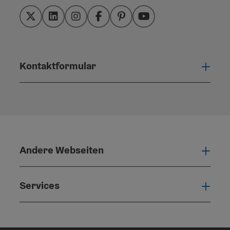
Twitter
LinkedIn
Instagram
Facebook
Pinterest
YouTube
Kontaktformular
Konta
Andere Webseiten
Ande
Services
Serv