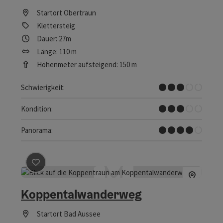
Startort
Obertraun
Klettersteig
Dauer: 27m
Länge: 110 m
Höhenmeter aufsteigend: 150 m
Mittel
Schwierigkeit:
Mittel
Kondition:
Tolles Panorama
Panorama:
Beitrag merken
: Koppentalwanderweg
Koppentalwanderweg
Startort
Bad Aussee