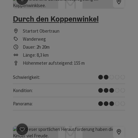
Beitrag merken
: Durch den Koppenwinkel
Durch den Koppenwinkel
Startort
Obertraun
Wanderweg
Dauer: 2h 20m
Länge: 8,3 km
Höhenmeter aufsteigend: 155 m
Leicht
Schwierigkeit:
Mittel
Kondition:
Einige Ausblicke
Panorama:
Beitrag merken
: Familienklettersteig Little Bear