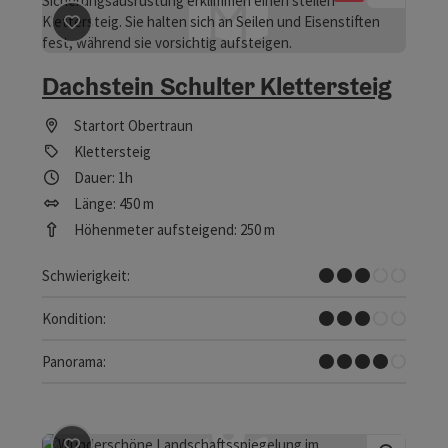
Beitrag merken
: Dachstein Schulter Klettersteig
Dachstein Schulter Klettersteig
Startort
Obertraun
Klettersteig
Dauer: 1h
Länge: 450 m
Höhenmeter aufsteigend: 250 m
Mittel
Schwierigkeit:
Mittel
Kondition:
Tolles Panorama
Panorama: