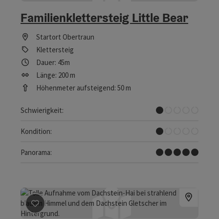
Familienklettersteig Little Bear
Startort
Obertraun
Klettersteig
Dauer: 45m
Länge: 200 m
Höhenmeter aufsteigend: 50 m
Sehr leicht
Schwierigkeit:
Sehr leicht
Kondition:
Traumtour
Panorama:
Beitrag merken
: Heilbronner Rundwanderweg