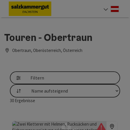
Accesskey
Accesskey
Accesskey
Zum Inhalt
Zur Navigation
Zum Seitenanfang
[0]
[1]
[2]
Deut
Sprach
Touren - Obertraun
Obertraun, Oberösterreich, Österreich
Filtern
Sortierung
30
Ergebnisse