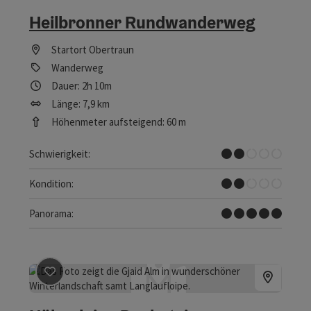
Heilbronner Rundwanderweg
Startort
Obertraun
Wanderweg
Dauer: 2h 10m
Länge: 7,9 km
Höhenmeter aufsteigend: 60 m
Leicht
Schwierigkeit:
Leicht
Kondition:
Traumtour
Panorama:
Beitrag merken
: Höhenloipe Dachstein Krippenstein G