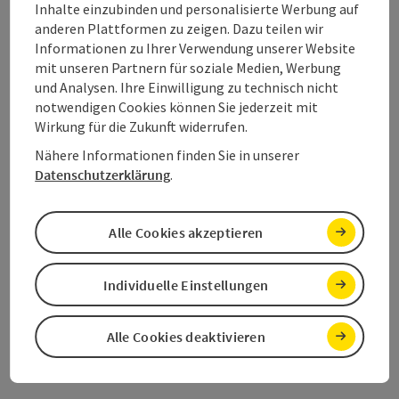
Dauer: 1h 7m
Inhalte einzubinden und personalisierte Werbung auf
anderen Plattformen zu zeigen. Dazu teilen wir
Länge: 4 km
Informationen zu Ihrer Verwendung unserer Website
Höhenmeter aufsteigend: 73 m
mit unseren Partnern für soziale Medien, Werbung
und Analysen. Ihre Einwilligung zu technisch nicht
Leicht
Schwierigkeit:
notwendigen Cookies können Sie jederzeit mit
Wirkung für die Zukunft widerrufen.
Leicht
Kondition:
Nähere Informationen finden Sie in unserer
Einzelne Ausblicke
Panorama:
Datenschutzerklärung
.
Alle Cookies akzeptieren
Seite zurück
Seite 
1
2
3
Individuelle Einstellungen
Alle Cookies deaktivieren