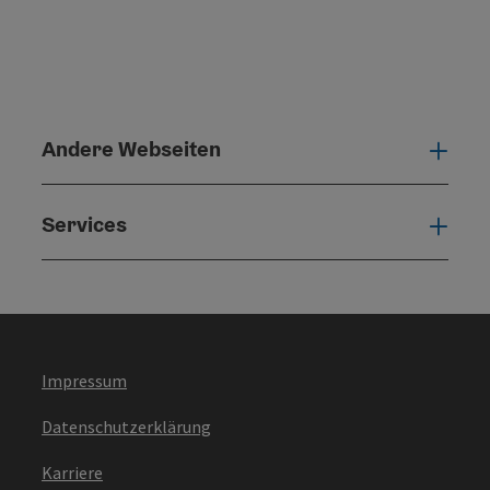
Andere Webseiten
Ande
Services
Serv
Impressum
Datenschutzerklärung
Karriere