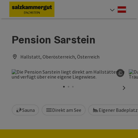
Accesskey
Accesskey
Accesskey
Zum Inhalt
Zur Navigation
Zum Seitenanfang
[0]
[1]
[2]
Deut
Sprach
Pension Sarstein
Hallstatt, Oberösterreich, Österreich
©
Copyri
nächst
Sauna
Direkt am See
Eigener Badeplatz