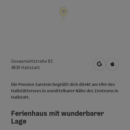
Gosaumühlstraße 83
in Google Map
in Apple
4830
Hallstatt
Die Pension Sarstein begrüßt dich direkt am Ufer des
Hallstättersees in unmittelbarer Nähe des Zentrums in
Hallstatt.
Ferienhaus mit wunderbarer
Lage