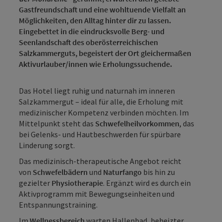
Gastfreundschaft und eine wohltuende Vielfalt an
Möglichkeiten, den Alltag hinter dir zu lassen.
Eingebettet in die eindrucksvolle Berg- und
Seenlandschaft des oberösterreichischen
Salzkammerguts, begeistert der Ort gleichermaßen
Aktivurlauber/innen wie Erholungssuchende.
Das Hotel liegt ruhig und naturnah im inneren
Salzkammergut – ideal für alle, die Erholung mit
medizinischer Kompetenz verbinden möchten. Im
Mittelpunkt steht das
Schwefelheilvorkommen
, das
bei Gelenks- und Hautbeschwerden für spürbare
Linderung sorgt.
Das medizinisch-therapeutische Angebot reicht
von
Schwefelbädern
und
Naturfango
bis hin zu
gezielter
Physiotherapie
. Ergänzt wird es durch ein
Aktivprogramm mit Bewegungseinheiten und
Entspannungstraining.
Im
Wellnessbereich
warten Hallenbad, beheizter