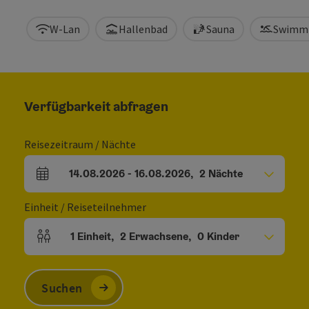
W-Lan
Hallenbad
Sauna
Swimm
Verfügbarkeit abfragen
Reisezeitraum / Nächte
14.08.2026
-
16.08.2026
,
2
Nächte
An- und Abreisefelder
Einheit / Reiseteilnehmer
1
Einheit
,
2
Erwachsene
,
0
Kinder
Einheitenanzahl und Personenfelder
Suchen