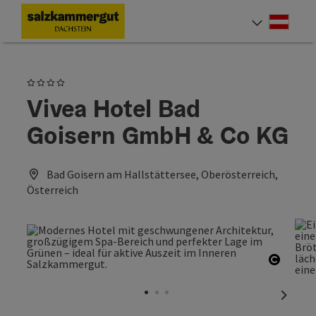
Accesskey
Accesskey
Accesskey
Zum Inhalt
Zur Navigation
Zum Seitenanfang
[0]
[1]
[2]
Deut
Sprach
4 Sterne
Vivea Hotel Bad
Goisern GmbH & Co KG
Bad Goisern am Hallstättersee, Oberösterreich,
Österreich
Copyri
nächst