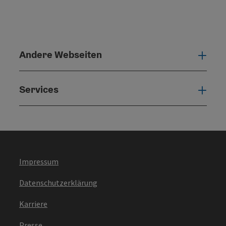
Andere Webseiten
Ande
Services
Serv
Impressum
Datenschutzerklärung
Karriere
Presse