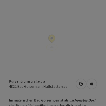
Kurzentrumstraße 5 a
in Google Map
in Apple
4822
Bad Goisern am Hallstättersee
Im malerischen Bad Goisern, einst als
„schönstes Dorf
der Monarchie“
gerühmt, erwarten dich gelebte