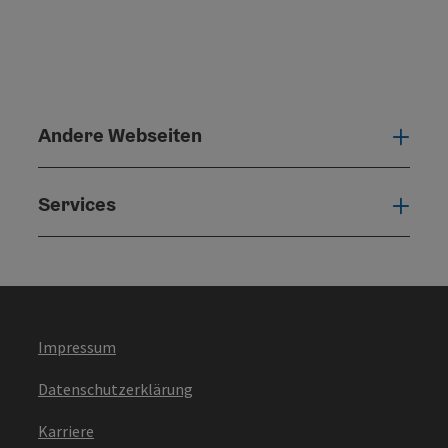
Andere Webseiten
Ande
Services
Serv
Impressum
Datenschutzerklärung
Karriere