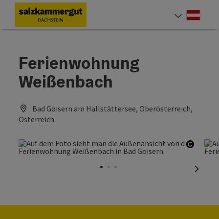
Accesskey
Accesskey
Accesskey
Zum Inhalt
Zur Navigation
Zum Seitenanfang
[0]
[1]
[2]
Deut
Sprach
Ferienwohnung
Weißenbach
Bad Goisern am Hallstättersee, Oberösterreich,
Österreich
Copyri
nächst