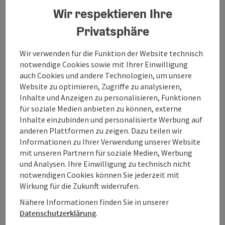
Wir respektieren Ihre
Privatsphäre
Wir verwenden für die Funktion der Website technisch
notwendige Cookies sowie mit Ihrer Einwilligung
auch Cookies und andere Technologien, um unsere
Website zu optimieren, Zugriffe zu analysieren,
Inhalte und Anzeigen zu personalisieren, Funktionen
für soziale Medien anbieten zu können, externe
Inhalte einzubinden und personalisierte Werbung auf
anderen Plattformen zu zeigen. Dazu teilen wir
Informationen zu Ihrer Verwendung unserer Website
Copy
mit unseren Partnern für soziale Medien, Werbung
Bad Goisern am Hallstättersee
und Analysen. Ihre Einwilligung zu technisch nicht
Faszination Bogensport
notwendigen Cookies können Sie jederzeit mit
Wirkung für die Zukunft widerrufen.
Ob Profi oder Einsteiger, bei Walter Lichtenegger wirst du
optimal in allen Belangen des Bogensports versorgt. Auf
Nähere Informationen finden Sie in unserer
den zahlreichen Bogensportanlagen im Salzkammergut
Datenschutzerklärung
.
kannst du in die Faszination Bogensport eintauchen!