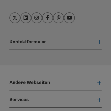
Twitter
LinkedIn
Instagram
Facebook
Pinterest
YouTube
Kontaktformular
Konta
Andere Webseiten
Ande
Services
Serv