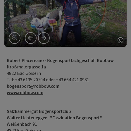
vorheriges Element
nächstes Element
Copy
Robert Placereano - Bogensportfachgeschäft Robbow
Krößmalergasse 1a
4822 Bad Goisern
Tel: +43 6135 20794 oder +43 664 421 0981
bogensport@robbow.com
www.robbow.com
Salzkammergut Bogensportclub
Walter Lichtenegger -
"Faszination Bogensport"
Weißenbach 91
4822 Bad Goisern