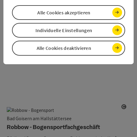
Walter Lichtenegger's PhilosophieIn seinen
Bogensportkursen,…
Alle Cookies akzeptieren
Individuelle Einstellungen
Alle Cookies deaktivieren
Copy
Bad Goisern am Hallstättersee
Robbow - Bogensportfachgeschäft