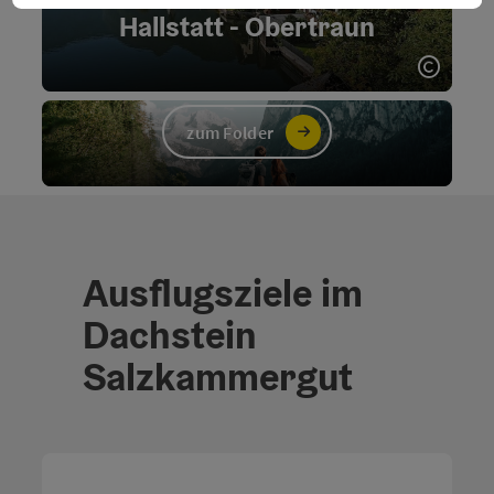
Hallstatt - Obertraun
Salzkammergut Shuttle-Service
Folder
Copyri
zum Folder
Ausflugsziele im
Dachstein
Salzkammergut