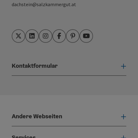
dachstein@salzkammergut.at
Twitter
LinkedIn
Instagram
Facebook
Pinterest
YouTube
Kontaktformular
Konta
Andere Webseiten
Ande
Services