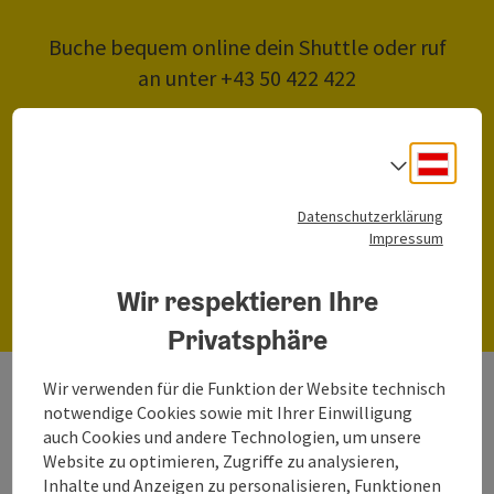
Buche bequem online dein Shuttle oder ruf
an unter +43 50 422 422
Salzkammergut Shuttle-
Deuts
Sprach
Service Online-Buchung
Datenschutzerklärung
Impressum
Online-Buchung
Wir respektieren Ihre
Privatsphäre
Wir verwenden für die Funktion der Website technisch
notwendige Cookies sowie mit Ihrer Einwilligung
auch Cookies und andere Technologien, um unsere
Website zu optimieren, Zugriffe zu analysieren,
Inhalte und Anzeigen zu personalisieren, Funktionen