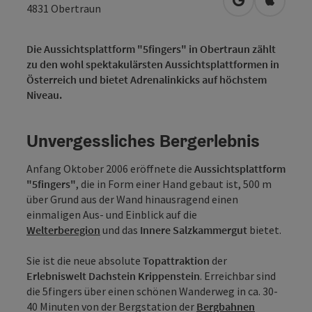
in Google Map
in Apple
4831
Obertraun
Die Aussichtsplattform "5fingers" in Obertraun zählt
zu den wohl spektakulärsten Aussichtsplattformen in
Österreich und bietet Adrenalinkicks auf höchstem
Niveau.
Unvergessliches Bergerlebnis
Anfang Oktober 2006 eröffnete die
Aussichtsplattform
"5fingers"
, die in Form einer Hand gebaut ist, 500 m
über Grund aus der Wand hinausragend einen
einmaligen Aus- und Einblick auf die
Welterberegion
und das
Innere Salzkammergut
bietet.
Sie ist die neue absolute
Topattraktion
der
Erlebniswelt Dachstein Krippenstein
. Erreichbar sind
die 5fingers über einen schönen Wanderweg in ca. 30-
40 Minuten von der Bergstation der
Bergbahnen