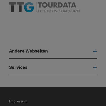
Andere Webseiten
Ande
Services
Serv
Impressum