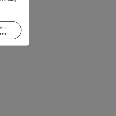
kies
eren