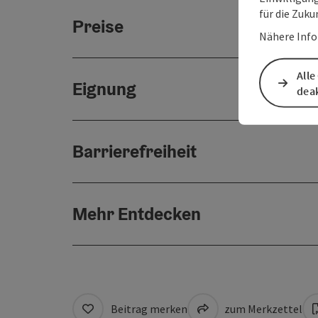
für die Zuku
Preise
Nähere Info
Alle
Eignung
deak
Barrierefreiheit
Mehr Entdecken
Beitrag merken
zum Merkzettel