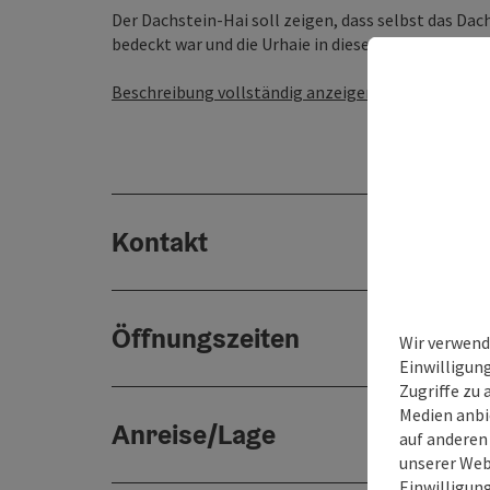
Der Dachstein-Hai soll zeigen, dass selbst das Da
bedeckt war und die Urhaie in diesem Gebiet geleb
Beschreibung vollständig anzeigen
Kontakt
Öffnungszeiten
Wir verwend
Einwilligun
Zugriffe zu 
Medien anbi
Anreise/Lage
auf anderen
unserer Web
Einwilligun