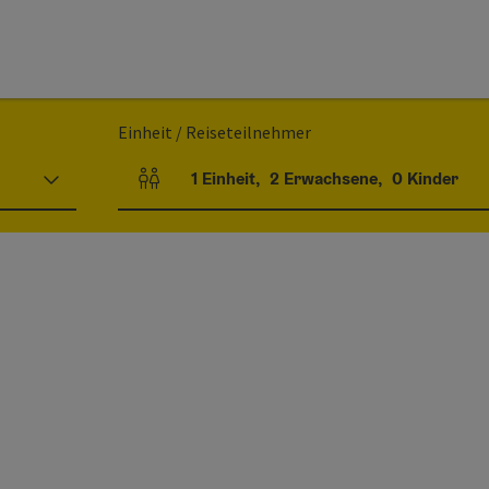
Einheit / Reiseteilnehmer
1
Einheit
,
2
Erwachsene
,
0
Kinder
Einheitenanzahl und Personenfelder