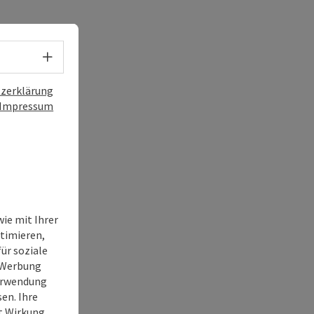
Sprachwahl - Menü öffnen
zerklärung
Impressum
ie mit Ihrer
timieren,
ür soziale
e Werbung
Verwendung
en. Ihre
it Wirkung