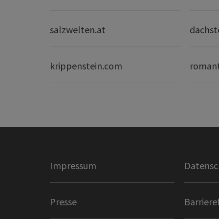
salzwelten.at
dachst
krippenstein.com
romant
Impressum
Datensc
Presse
Barriere