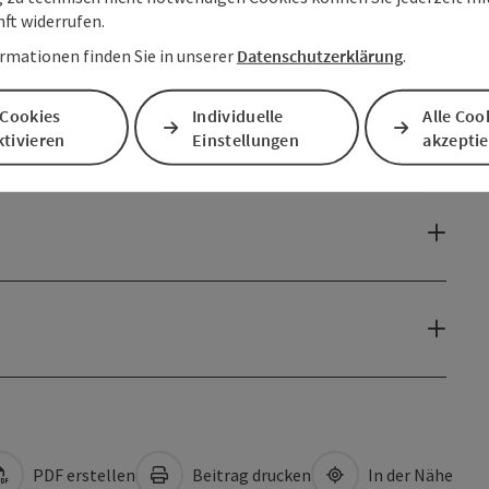
nft widerrufen.
rmationen finden Sie in unserer
Datenschutzerklärung
.
 Cookies
Individuelle
Alle Coo
tivieren
Einstellungen
akzepti
PDF erstellen
Beitrag drucken
In der Nähe