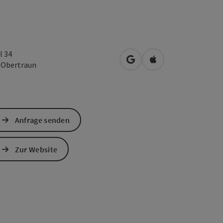
l 34
in Google Maps öffnen
in Apple Maps öffn
1
Obertraun
Anfrage senden
Zur Website