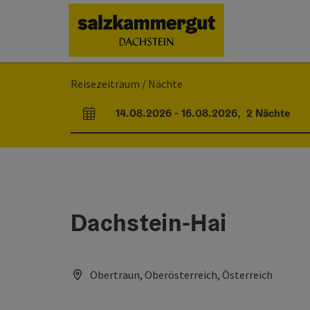
Accesskey
Accesskey
Accesskey
Zum Inhalt
Zur Navigation
Zum Seitenanfang
[0]
[1]
[2]
Reisezeitraum / Nächte
14.08.2026
-
16.08.2026
,
2
Nächte
An- und Abreisefelder
Dachstein-Hai
Obertraun, Oberösterreich, Österreich