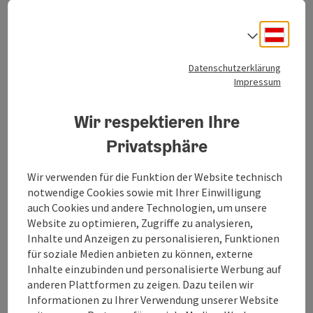
Glocken und Uhr
.
Deuts
Sprach
Durch die
Innenrenovierung
vor einigen Jahren wirkt
diese nun
hell, freundlich
und ...
Datenschutzerklärung
Impressum
Beschreibung vollständig anzeigen
Wir respektieren Ihre
Privatsphäre
Kontakt
Wir verwenden für die Funktion der Website technisch
notwendige Cookies sowie mit Ihrer Einwilligung
auch Cookies und andere Technologien, um unsere
Öffnungszeiten
Website zu optimieren, Zugriffe zu analysieren,
Inhalte und Anzeigen zu personalisieren, Funktionen
für soziale Medien anbieten zu können, externe
Anreise/Lage
Inhalte einzubinden und personalisierte Werbung auf
anderen Plattformen zu zeigen. Dazu teilen wir
Informationen zu Ihrer Verwendung unserer Website
Preise