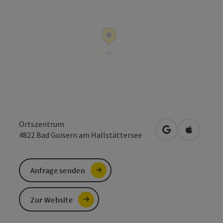
Ortszentrum
in Google Maps
in Apple 
4822
Bad Goisern am Hallstättersee
Anfrage senden
Zur Website