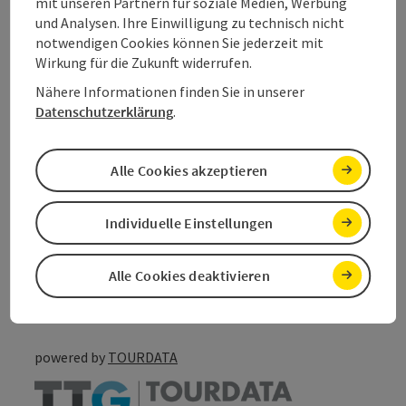
mit unseren Partnern für soziale Medien, Werbung
und Analysen. Ihre Einwilligung zu technisch nicht
notwendigen Cookies können Sie jederzeit mit
Eignung
Wirkung für die Zukunft widerrufen.
Nähere Informationen finden Sie in unserer
Barrierefreiheit
Datenschutzerklärung
.
Alle Cookies akzeptieren
Beitrag merken
Beitrag drucken
Individuelle Einstellungen
zum Merkzettel
In der Nähe
Alle Cookies deaktivieren
PDF erstellen
powered by
TOURDATA