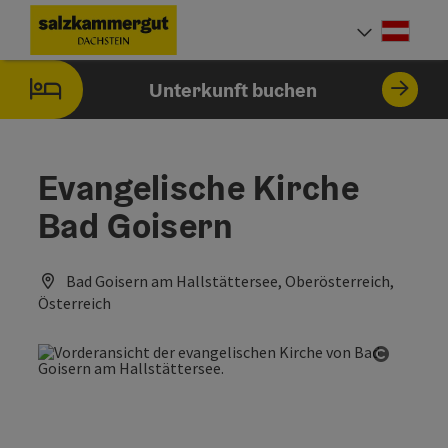
Accesskey
Accesskey
Accesskey
Zum Inhalt
Zur Navigation
Zum Seitenanfang
[0]
[1]
[2]
Deut
Sprach
Unterkunft buchen
Evangelische Kirche
Bad Goisern
Bad Goisern am Hallstättersee, Oberösterreich,
Österreich
Copyrig