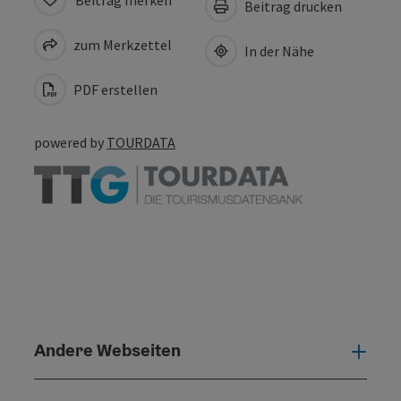
Beitrag drucken
zum Merkzettel
In der Nähe
PDF erstellen
powered by
TOURDATA
Andere Webseiten
Ande