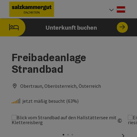
Accesskey
Accesskey
Accesskey
Zum Inhalt
Zur Navigation
Zum Seitenanfang
[0]
[1]
[2]
Deut
Sprach
Unterkunft buchen
Freibadeanlage
Strandbad
Obertraun, Oberösterreich, Österreich
jetzt mäßig besucht (63%)
©
Copyri
nächst