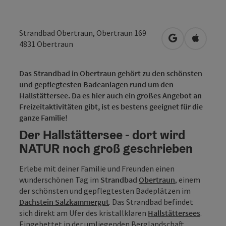
Strandbad Obertraun, Obertraun 169
in Google Map
in Apple
4831
Obertraun
Das Strandbad in Obertraun gehört zu den schönsten
und gepflegtesten Badeanlagen rund um den
Hallstättersee. Da es hier auch ein großes Angebot an
Freizeitaktivitäten gibt, ist es bestens geeignet für die
ganze Familie!
Der Hallstättersee - dort wird
NATUR noch groß geschrieben
Erlebe mit deiner Familie und Freunden einen
wunderschönen Tag im
Strandbad
Obertraun
, einem
der schönsten und gepflegtesten Badeplätzen im
Dachstein Salzkammergut
. Das Strandbad befindet
sich direkt am Ufer des kristallklaren
Hallstättersees
.
Eingebettet in der umliegenden Berglandschaft