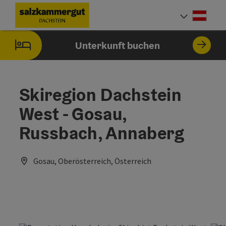
Accesskey
Accesskey
Accesskey
Zum Inhalt
Zur Navigation
Zum Seitenanfang
[0]
[1]
[2]
Deut
Sprach
Unterkunft buchen
Skiregion Dachstein
West - Gosau,
Russbach, Annaberg
Gosau, Oberösterreich, Österreich