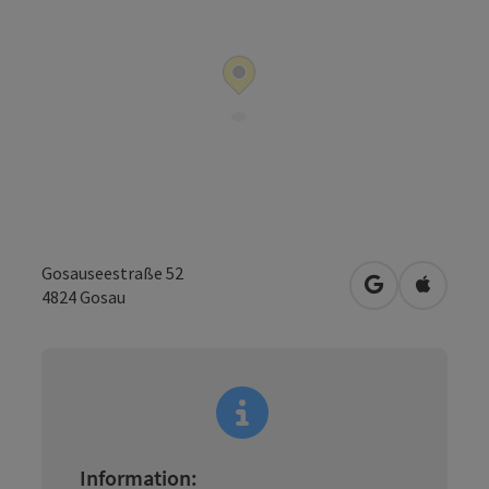
Gosauseestraße 52
in Google Map
in Apple
4824
Gosau
Information: