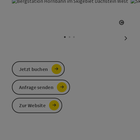
Copyri
nächst
Jetzt buchen
Anfrage senden
Zur Website