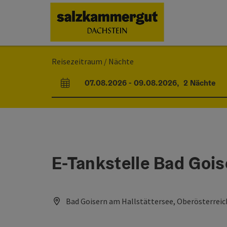
Accesskey
Accesskey
Accesskey
Zum Inhalt
Zur Navigation
Zum Seitenanfang
[0]
[1]
[2]
Reisezeitraum / Nächte
07.08.2026
-
09.08.2026
,
2
Nächte
An- und Abreisefelder
E-Tankstelle Bad Goi
Bad Goisern am Hallstättersee, Oberösterreic