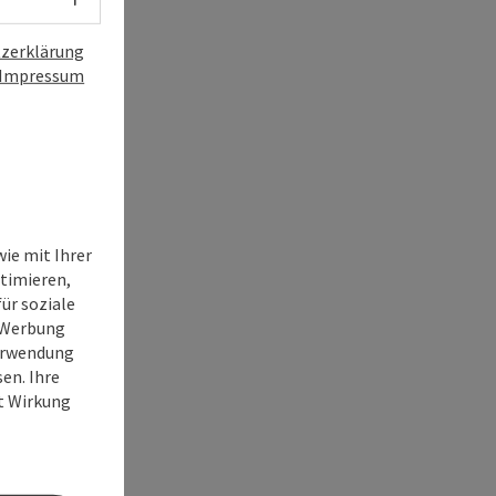
zerklärung
Impressum
ie mit Ihrer
timieren,
ür soziale
e Werbung
Verwendung
en. Ihre
it Wirkung