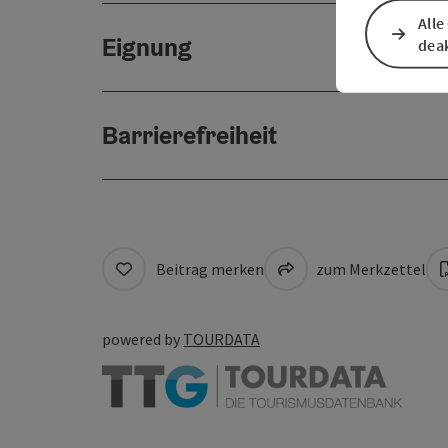
Alle
Eignung
deak
Barrierefreiheit
Beitrag merken
zum Merkzettel
powered by
TOURDATA