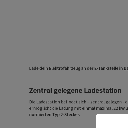
Lade dein Elektrofahrzeug an der E-Tankstelle in
Ba
Zentral gelegene Ladestation
Die Ladestation befindet sich – zentral gelegen - d
ermöglicht die Ladung mit
einmal maximal 22 kW
u
normierten Typ 2-Stecker
.