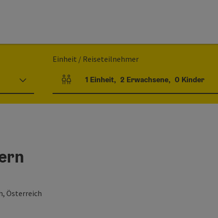
Einheit / Reiseteilnehmer
1
Einheit
,
2
Erwachsene
,
0
Kinder
Einheitenanzahl und Personenfelder
sern
h, Österreich