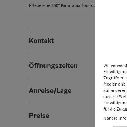
Erlebe eine 360° Panorama Tour durch Bad Goiser
Kontakt
Öffnungszeiten
Wir verwend
Einwilligun
Zugriffe zu 
Medien anbi
Anreise/Lage
auf anderen
unserer Web
Einwilligun
für die Zuku
Preise
Nähere Info