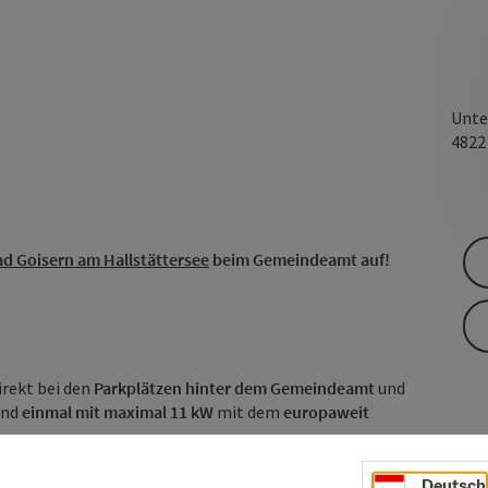
Unte
482
d Goisern am Hallstättersee
beim Gemeindeamt auf!
irekt bei den
Parkplätzen hinter dem Gemeindeamt
und
nd
einmal mit maximal 11 kW
mit dem
europaweit
Deutsch