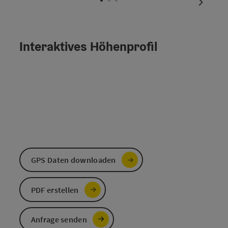
nächste
Interaktives Höhenprofil
GPS Daten downloaden
PDF erstellen
Anfrage senden