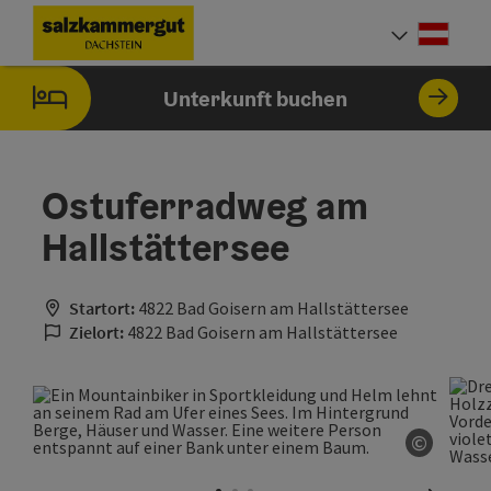
Accesskey
Accesskey
Accesskey
Zum Inhalt
Zur Navigation
Zum Seitenanfang
[0]
[1]
[2]
Deut
Sprach
Unterkunft buchen
Ostuferradweg am
Hallstättersee
Startort:
4822 Bad Goisern am Hallstättersee
Zielort:
4822 Bad Goisern am Hallstättersee
©
Copyrig