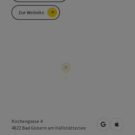
Zur Website
Kirchengasse 4
in Google Map
in Apple
4822
Bad Goisern am Hallstättersee